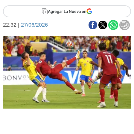
Básquetbol
Agregar La Nueva en
Fútbol
Federal A
22:32 |
27/06/2026
Aplausos
Arte y cultura
Cines
Economía y finanzas
Economía y campo
Con el campo
Espacio empresas
Sociedad
Sociedad y tiempo
libre
Tecnología
Turismo
Salud
Es viral
El tiempo
Fúnebres
Clasificados