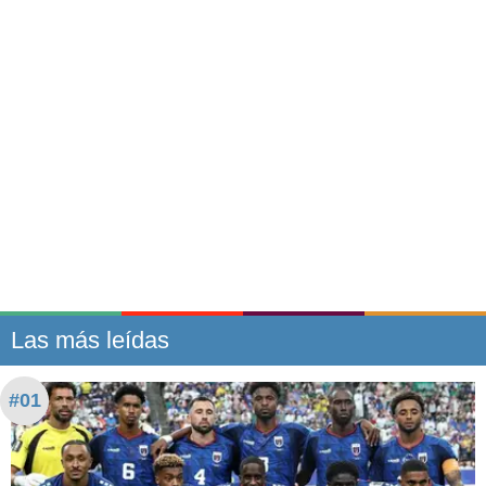
Las más leídas
#01