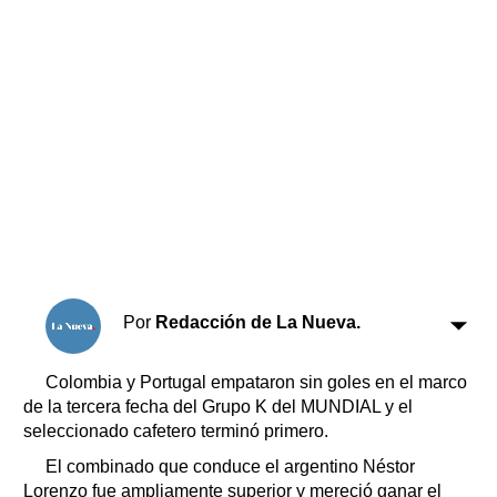
Horóscopo
Suplementos
Farmacias
Servicios
Transportes
Loterías
Datos Útiles
Fúnebres
Edictos
Teléfonos de urgencia
Por
Redacción de La Nueva.
Colombia y Portugal empataron sin goles en el marco
de la tercera fecha del Grupo K del MUNDIAL y el
seleccionado cafetero terminó primero.
El combinado que conduce el argentino Néstor
Lorenzo fue ampliamente superior y mereció ganar el