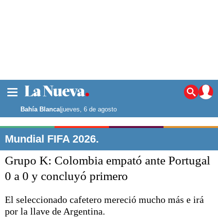
La ciudad
Noticias
Bahía Blanca
|
jueves, 6 de agosto
Punta Alta
La región
Mundial FIFA 2026.
El país
Grupo K: Colombia empató ante Portugal
El mundo
Seguridad
0 a 0 y concluyó primero
Opinión
Escenario Olímpico
El seleccionado cafetero mereció mucho más e irá
Deportes
por la llave de Argentina.
Liga del Sur