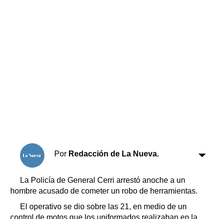
Horóscopo
Suplementos
Farmacias
Servicios
Transportes
Loterías
Datos Útiles
Fúnebres
Edictos
Teléfonos de urgencia
Por
Redacción de La Nueva.
La Policía de General Cerri arrestó anoche a un
hombre acusado de cometer un robo de herramientas.
El operativo se dio sobre las 21, en medio de un
control de motos que los uniformados realizaban en la