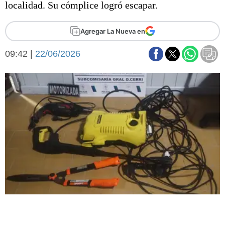
localidad. Su cómplice logró escapar.
Básquetbol
Fútbol
Agregar La Nueva en
Federal A
Aplausos
Arte y cultura
09:42 |
22/06/2026
Cines
Economía y finanzas
Economía y campo
Con el campo
Espacio empresas
Sociedad
Sociedad y tiempo
libre
Tecnología
Turismo
Salud
Es viral
El tiempo
Fúnebres
Clasificados