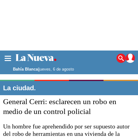
La ciudad
Noticias
Bahía Blanca
|
jueves, 6 de agosto
Punta Alta
La región
La ciudad.
El país
General Cerri: esclarecen un robo en
El mundo
Seguridad
medio de un control policial
Opinión
Escenario Olímpico
Un hombre fue aprehendido por ser supuesto autor
Deportes
del robo de herramientas en una vivienda de la
Liga del Sur