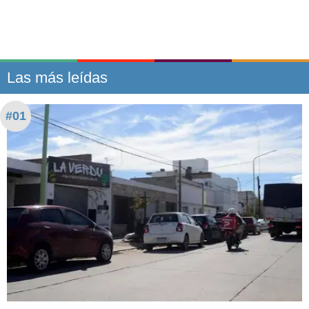
Las más leídas
#01