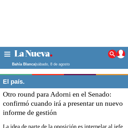
La ciudad
Noticias
Bahía Blanca
|
sábado, 8 de agosto
Punta Alta
La región
El país.
El país
Otro round para Adorni en el Senado:
El mundo
Seguridad
confirmó cuando irá a presentar un nuevo
Opinión
informe de gestión
Escenario Olímpico
Deportes
Liga del Sur
La idea de parte de la oposición es interpelar al jefe