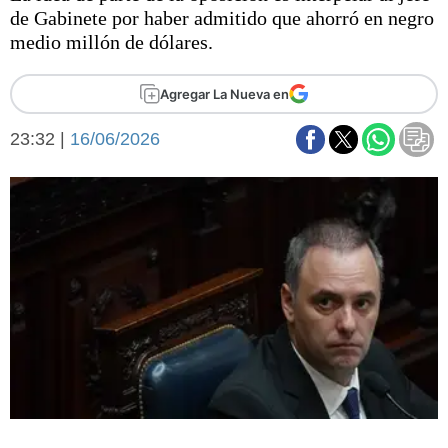
Básquetbol
de Gabinete por haber admitido que ahorró en negro
Fútbol
medio millón de dólares.
Federal A
Aplausos
Agregar La Nueva en
Arte y cultura
Cines
23:32 |
16/06/2026
Economía y finanzas
Economía y campo
Con el campo
Espacio empresas
Sociedad
Sociedad y tiempo
libre
Tecnología
Turismo
Salud
Es viral
El tiempo
Fúnebres
Clasificados