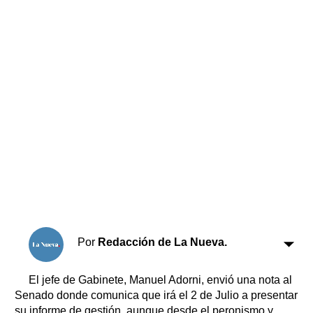
Horóscopo
Suplementos
Farmacias
Servicios
Transportes
Loterías
Datos Útiles
Fúnebres
Edictos
Teléfonos de urgencia
Por
Redacción de La Nueva.
El jefe de Gabinete, Manuel Adorni, envió una nota al
Senado donde comunica que irá el 2 de Julio a presentar
su informe de gestión, aunque desde el peronismo y