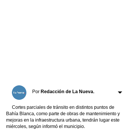
Horóscopo
Suplementos
Farmacias
Servicios
Transportes
Loterías
Datos Útiles
Fúnebres
Edictos
Teléfonos de urgencia
Por
Redacción de La Nueva.
Cortes parciales de tránsito en distintos puntos de
Bahía Blanca, como parte de obras de mantenimiento y
mejoras en la infraestructura urbana, tendrán lugar este
miércoles, según informó el municipio.