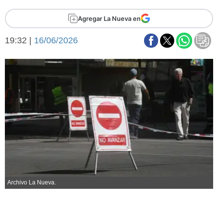
Básquetbol
Agregar La Nueva en
Fútbol
Federal A
19:32 |
16/06/2026
Aplausos
Arte y cultura
Cines
Economía y finanzas
Economía y campo
Con el campo
Espacio empresas
Sociedad
Sociedad y tiempo
libre
Tecnología
Turismo
Salud
Es viral
El tiempo
Archivo La Nueva.
Fúnebres
Clasificados