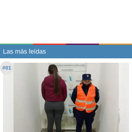
Las más leídas
#01