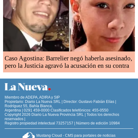
Caso Agostina: Barrelier negó haberla asesinado,
pero la Justicia agravó la acusación en su contra
Miembro de ADEPA, ADIRA y SIP
Propietario: Diario La Nueva SRL | Director: Gustavo Fabián Elías |
Rodríguez 55, Bahía Blanca,
Argentina | 0291 459-0000 Clasificados telefónicos: 455-0550
Copyright 2026 Diario La Nueva Provincia SRL | Todos los derechos
reservados |
Registro propiedad intelectual 73257157 | Número de edición 10984
Mustang Cloud - CMS para portales de noticias