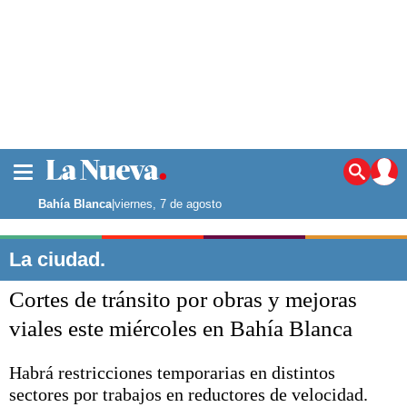
La ciudad
Noticias
Bahía Blanca
|
viernes, 7 de agosto
Punta Alta
La región
La ciudad.
El país
Cortes de tránsito por obras y mejoras
El mundo
Seguridad
viales este miércoles en Bahía Blanca
Opinión
Escenario Olímpico
Habrá restricciones temporarias en distintos
Deportes
sectores por trabajos en reductores de velocidad.
Liga del Sur