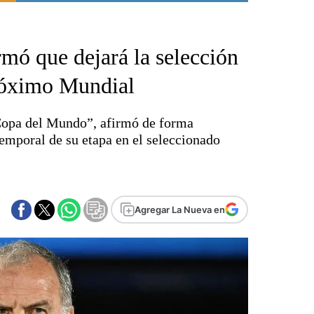
Punta Alta
La región
mó que dejará la selección
El país
El mundo
róximo Mundial
Seguridad
Opinión
Copa del Mundo”, afirmó de forma
Escenario Olímpico
emporal de su etapa en el seleccionado
Liga del Sur
Básquetbol
Fútbol
Federal A
Agregar La Nueva en
Aplausos
Cines
Economía y finanzas
Con el campo
Espacio empresas