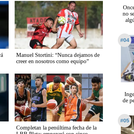
Once
no s
alg
#04
rá
Manuel Stortini: “Nunca dejamos de
creer en nosotros como equipo”
Ing
de p
#05
Completan la penúltima fecha de la
LBB Plata: empezará con cinco