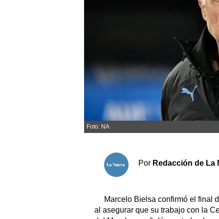
Sociedad y tiempo libre
El tiempo
Fúnebres
Clasificados
Horóscopo
Foto: NA
Suplementos
Servicios
Por
Redacción de La 
Marcelo Bielsa confirmó el final 
al asegurar que su trabajo con la C