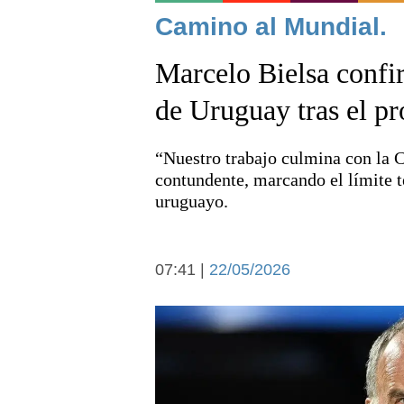
Noticias
Camino al Mundial.
Marcelo Bielsa confir
de Uruguay tras el p
“Nuestro trabajo culmina con la 
Deportes
contundente, marcando el límite t
uruguayo.
07:41 |
22/05/2026
Arte y cultura
Economía y campo