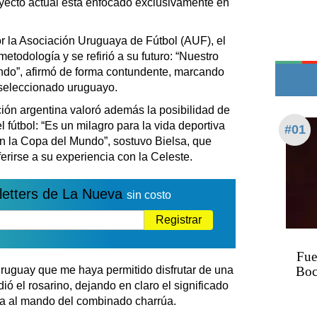
oyecto actual está enfocado exclusivamente en
Teléfonos de urgencia
r la Asociación Uruguaya de Fútbol (AUF), el
todología y se refirió a su futuro: “Nuestro
ndo”, afirmó de forma contundente, marcando
l seleccionado uruguayo.
cción argentina valoró además la posibilidad de
l fútbol: “Es un milagro para la vida deportiva
#01
 en la Copa del Mundo”, sostuvo Bielsa, que
erirse a su experiencia con la Celeste.
letters de La Nueva
sin costo
Registrar
Fue
Uruguay que me haya permitido disfrutar de una
Boc
ó el rosarino, dejando en claro el significado
apa al mando del combinado charrúa.