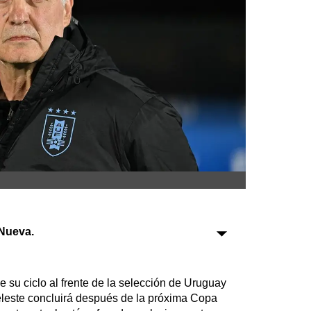
Sociedad
Tecnología
Turismo
Salud
Es viral
Farmacias
Transportes
Nueva.
Loterías
Datos Útiles
Fúnebres
de su ciclo al frente de la selección de Uruguay
eleste concluirá después de la próxima Copa
Edictos