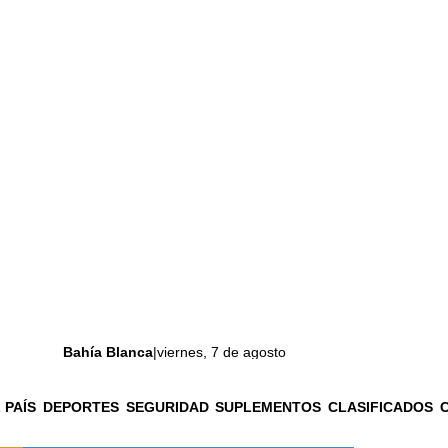
Bahía Blanca
|
viernes, 7 de agosto
 PAÍS
DEPORTES
SEGURIDAD
SUPLEMENTOS
CLASIFICADOS
La ciudad