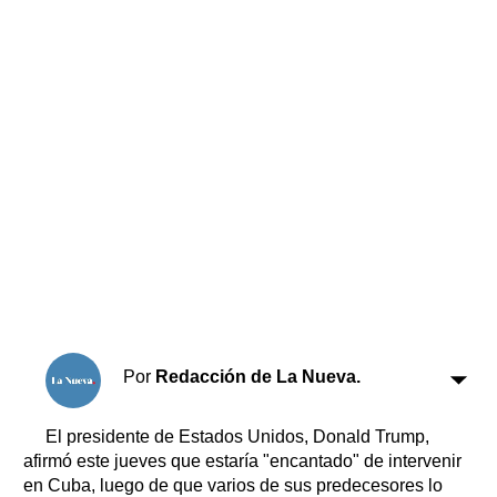
Horóscopo
Suplementos
Farmacias
Servicios
Transportes
Loterías
Datos Útiles
Fúnebres
Edictos
Teléfonos de urgencia
Por
Redacción de La Nueva.
El presidente de Estados Unidos, Donald Trump,
afirmó este jueves que estaría "encantado" de intervenir
en Cuba, luego de que varios de sus predecesores lo