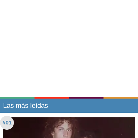
Las más leídas
#01