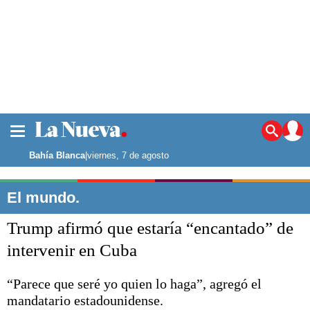
La ciudad
Noticias
Bahía Blanca
|
viernes, 7 de agosto
Punta Alta
La región
El mundo.
El país
Trump afirmó que estaría “encantado” de
El mundo
Seguridad
intervenir en Cuba
Opinión
Escenario Olímpico
“Parece que seré yo quien lo haga”, agregó el
Deportes
mandatario estadounidense.
Liga del Sur