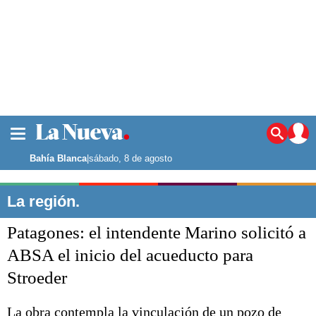
La ciudad
Noticias
Bahía Blanca
|
sábado, 8 de agosto
Punta Alta
La región
La región.
El país
Patagones: el intendente Marino solicitó a
El mundo
Seguridad
ABSA el inicio del acueducto para
Opinión
Stroeder
Escenario Olímpico
Deportes
Liga del Sur
La obra contempla la vinculación de un pozo de