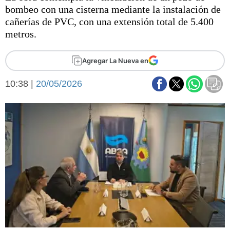
Básquetbol
bombeo con una cisterna mediante la instalación de
Fútbol
cañerías de PVC, con una extensión total de 5.400
metros.
Federal A
Aplausos
Arte y cultura
Agregar La Nueva en
Cines
Economía y finanzas
Economía y campo
10:38 |
20/05/2026
Con el campo
Espacio empresas
Sociedad
Sociedad y tiempo
libre
Tecnología
Turismo
Salud
Es viral
El tiempo
Fúnebres
Clasificados