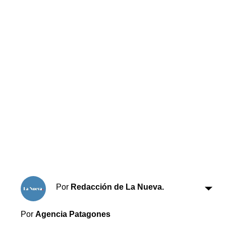
Horóscopo
Suplementos
Farmacias
Servicios
Transportes
Loterías
Datos Útiles
Fúnebres
Edictos
Teléfonos de urgencia
Por
Redacción de La Nueva.
Por
Agencia Patagones