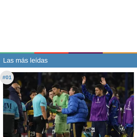
Las más leídas
#01