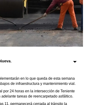
Sociedad
Tecnología
Turismo
Salud
Es viral
Nueva.
Farmacias
Transportes
implementarán en lo que queda de esta semana
Loterías
abajos de infraestructura y mantenimiento vial.
Datos Útiles
al por 24 horas en la intersección de Teniente
Fúnebres
 adelante tareas de reencarpetado asfáltico.
Edictos
 las 11, permanecerá cerrada al tránsito la