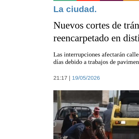
Noticias
La ciudad.
Nuevos cortes de trán
reencarpetado en dist
Las interrupciones afectarán calle
Deportes
días debido a trabajos de pavimen
21:17 |
19/05/2026
Arte y cultura
Economía y campo