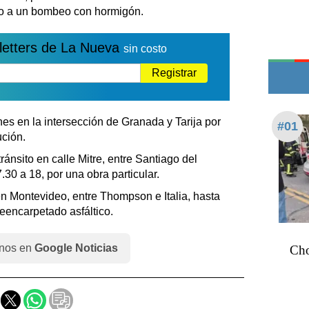
Teléfonos de urgencia
do a un bombeo con hormigón.
letters de La Nueva
sin costo
Registrar
es en la intersección de Granada y Tarija por
#01
ción.
ránsito en calle Mitre, entre Santiago del
7.30 a 18, por una obra particular.
en Montevideo, entre Thompson e Italia, hasta
reencarpetado asfáltico.
nos en
Google Noticias
Cho