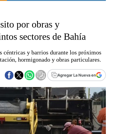
Punta Alta
La región
sito por obras y
El país
El mundo
intos sectores de Bahía
Seguridad
Opinión
s céntricas y barrios durante los próximos
Escenario Olímpico
tación, hormigonado y obras particulares.
Liga del Sur
Básquetbol
Agregar La Nueva en
Fútbol
Federal A
Aplausos
Cines
Economía y finanzas
Con el campo
Espacio empresas