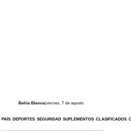
Bahía Blanca
|
viernes, 7 de agosto
 PAÍS
DEPORTES
SEGURIDAD
SUPLEMENTOS
CLASIFICADOS
La ciudad