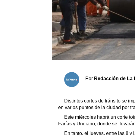
Sociedad y tiempo libre
El tiempo
Fúnebres
Clasificados
Horóscopo
Por
Redacción de La 
Suplementos
Servicios
Distintos cortes de tránsito se 
en varios puntos de la ciudad por tr
Este miércoles habrá un corte tot
Farías y Undiano, donde se llevarán
En tanto, el jueves, entre las 8 y