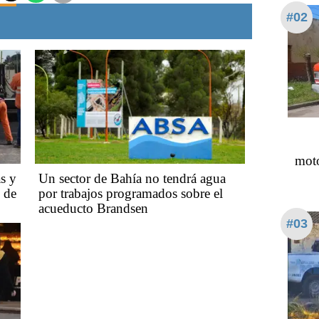
#02
moto
s y
Un sector de Bahía no tendrá agua
s de
por trabajos programados sobre el
acueducto Brandsen
#03