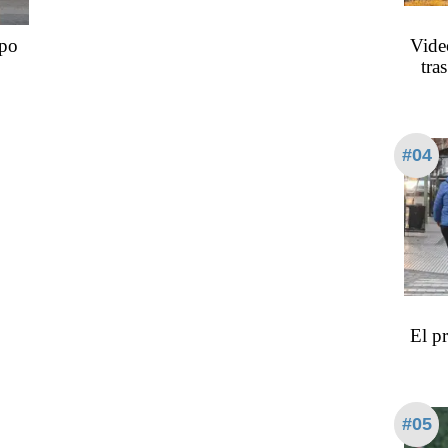
mpo
Vide
tra
#04
El p
#05