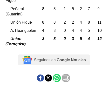
Pigüé
Peñarol
8
8
1
5
2
7
9
(Guaminí)
Unión Pigüé
8
8
2
2
4
8
11
A. Huanguelén
4
8
0
4
4
5
10
Unión
3
8
0
3
5
4
12
(Tornquist)
Seguinos en
Google Noticias