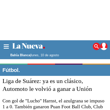
La ciudad
Noticias
Bahía Blanca
|
lunes, 10 de agosto
Punta Alta
La región
Fútbol.
El país
Liga de Suárez: ya es un clásico,
El mundo
Seguridad
Automoto le volvió a ganar a Unión
Opinión
Escenario Olímpico
Con gol de "Lucho" Harnst, el azulgrana se impuso
Deportes
1 a 0. También ganaron Puan Foot Ball Club, Club
Liga del Sur