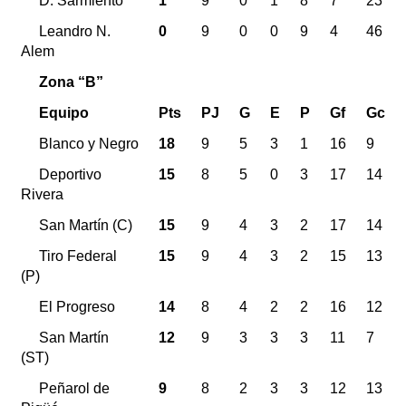
D. Sarmiento
1
9
0
1
8
7
23
Leandro N.
0
9
0
0
9
4
46
Alem
Zona “B”
Equipo
Pts
PJ
G
E
P
Gf
Gc
Blanco y Negro
18
9
5
3
1
16
9
Deportivo
15
8
5
0
3
17
14
Rivera
San Martín (C)
15
9
4
3
2
17
14
Tiro Federal
15
9
4
3
2
15
13
(P)
El Progreso
14
8
4
2
2
16
12
San Martín
12
9
3
3
3
11
7
(ST)
Peñarol de
9
8
2
3
3
12
13