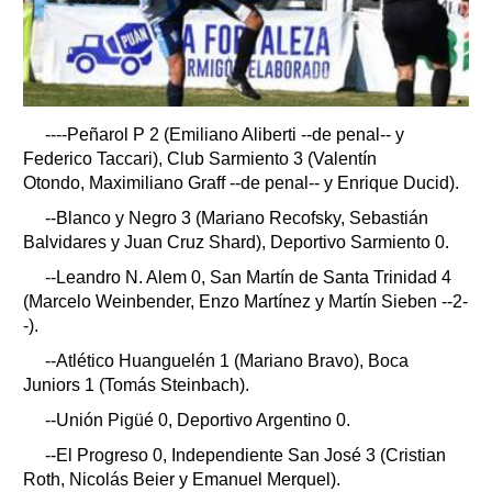
----
Peñarol P 2 (Emiliano Aliberti --de penal-- y
Federico Taccari), Club Sarmiento 3 (Valentín
Otondo, Maximiliano Graff --de penal-- y Enrique Ducid).
--
Blanco y Negro 3 (Mariano Recofsky, Sebastián
Balvidares y Juan Cruz Shard), Deportivo Sarmiento 0.
--
Leandro N. Alem 0, San Martín de Santa Trinidad 4
(Marcelo Weinbender, Enzo Martínez y Martín Sieben --2-
-).
--
Atlético Huanguelén 1 (Mariano Bravo), Boca
Juniors 1 (Tomás Steinbach).
--Unión Pigüé 0, Deportivo Argentino 0.
--El Progreso 0, Independiente San José 3 (Cristian
Roth, Nicolás Beier y Emanuel Merquel).