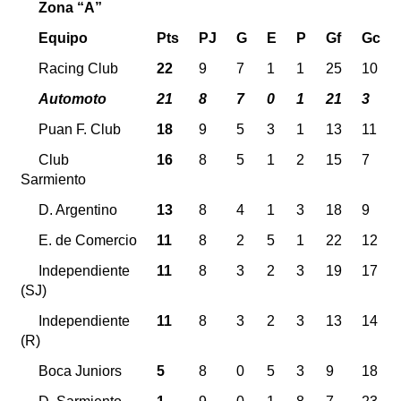
Zona “A”
Equipo
Pts
PJ
G
E
P
Gf
Gc
Racing Club
22
9
7
1
1
25
10
Automoto
21
8
7
0
1
21
3
Puan F. Club
18
9
5
3
1
13
11
Club
16
8
5
1
2
15
7
Sarmiento
D. Argentino
13
8
4
1
3
18
9
E. de Comercio
11
8
2
5
1
22
12
Independiente
11
8
3
2
3
19
17
(SJ)
Independiente
11
8
3
2
3
13
14
(R)
Boca Juniors
5
8
0
5
3
9
18