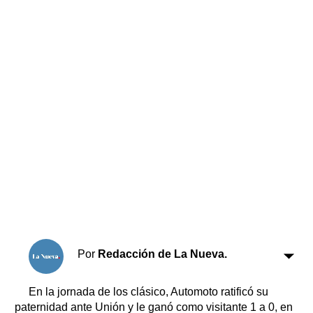
Horóscopo
Suplementos
Farmacias
Servicios
Transportes
Loterías
Datos Útiles
Fúnebres
Edictos
Teléfonos de urgencia
Por
Redacción de La Nueva.
En la jornada de los clásico, Automoto ratificó su
paternidad ante Unión y le ganó como visitante 1 a 0, en