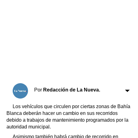
Horóscopo
Suplementos
Farmacias
Servicios
Transportes
Loterías
Datos Útiles
Fúnebres
Edictos
Teléfonos de urgencia
Por
Redacción de La Nueva.
Los vehículos que circulen por ciertas zonas de Bahía
Blanca deberán hacer un cambio en sus recorridos
debido a trabajos de mantenimiento programados por la
autoridad municipal.
Asimismo también habrá cambio de recorrido en