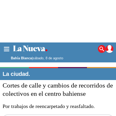
La ciudad
Noticias
Bahía Blanca
|
sábado, 8 de agosto
Punta Alta
La región
La ciudad.
El país
Cortes de calle y cambios de recorridos de
El mundo
Seguridad
colectivos en el centro bahiense
Opinión
Escenario Olímpico
Por trabajos de reencarpetado y reasfaltado.
Deportes
Liga del Sur