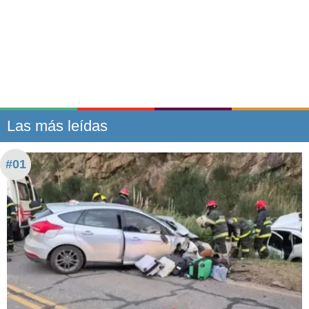
Las más leídas
#01