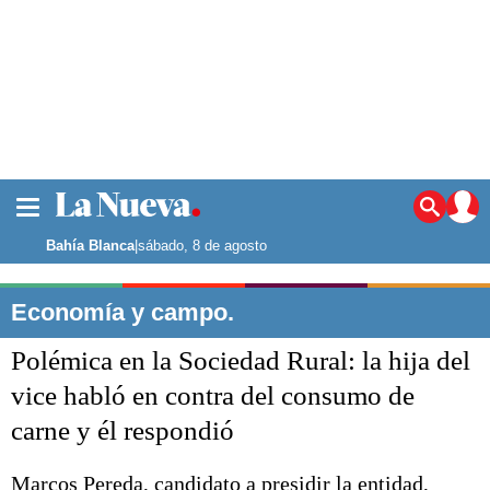
La ciudad
Noticias
Bahía Blanca
|
sábado, 8 de agosto
Punta Alta
La región
Economía y campo.
El país
Polémica en la Sociedad Rural: la hija del
El mundo
Seguridad
vice habló en contra del consumo de
Opinión
carne y él respondió
Escenario Olímpico
Deportes
Liga del Sur
Marcos Pereda, candidato a presidir la entidad,