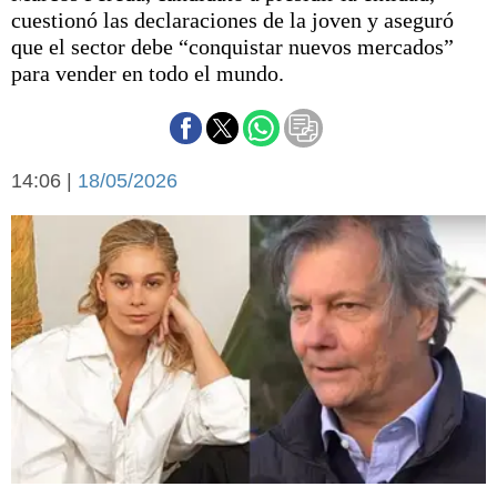
Básquetbol
cuestionó las declaraciones de la joven y aseguró
Fútbol
que el sector debe “conquistar nuevos mercados”
para vender en todo el mundo.
Federal A
Aplausos
Arte y cultura
Cines
Economía y finanzas
Economía y campo
14:06 |
18/05/2026
Con el campo
Espacio empresas
Sociedad
Sociedad y tiempo
libre
Tecnología
Turismo
Salud
Es viral
El tiempo
Fúnebres
Clasificados