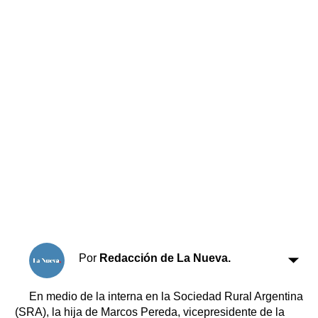
Horóscopo
Suplementos
Farmacias
Servicios
Transportes
Loterías
Datos Útiles
Fúnebres
Edictos
Teléfonos de urgencia
Por
Redacción de La Nueva.
En medio de la interna en la Sociedad Rural Argentina
(SRA), la hija de Marcos Pereda, vicepresidente de la