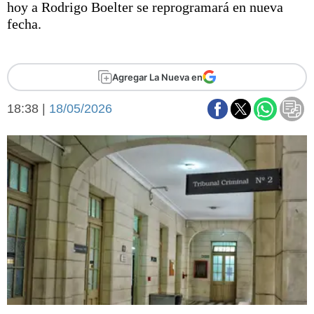
hoy a Rodrigo Boelter se reprogramará en nueva
Básquetbol
fecha.
Fútbol
Federal A
Aplausos
Arte y cultura
Agregar La Nueva en
Cines
Economía y finanzas
18:38 |
Economía y campo
18/05/2026
Con el campo
Espacio empresas
Sociedad
Sociedad y tiempo
libre
Tecnología
Turismo
Salud
Es viral
El tiempo
Fúnebres
Clasificados