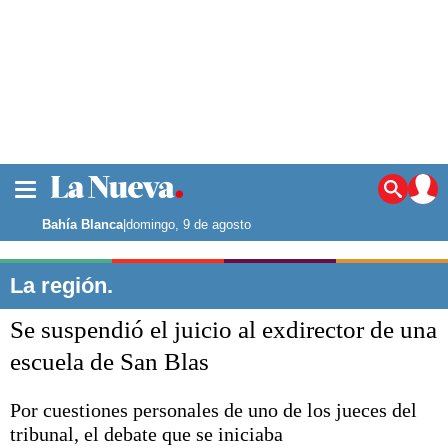
La ciudad
Noticias
Bahía Blanca
|
domingo, 9 de agosto
Punta Alta
La región
La región.
El país
Se suspendió el juicio al exdirector de una
El mundo
Seguridad
escuela de San Blas
Opinión
Escenario Olímpico
Por cuestiones personales de uno de los jueces del
Deportes
tribunal, el debate que se iniciaba
Liga del Sur