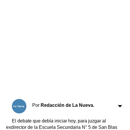
Horóscopo
Suplementos
Farmacias
Servicios
Transportes
Loterías
Datos Útiles
Fúnebres
Edictos
Teléfonos de urgencia
Por
Redacción de La Nueva.
El debate que debía iniciar hoy, para juzgar al
exdirector de la Escuela Secundaria N° 5 de San Blas