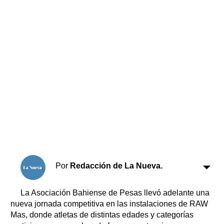
Horóscopo
Suplementos
Farmacias
Servicios
Transportes
Loterías
Datos Útiles
Fúnebres
Edictos
Teléfonos de urgencia
Por
Redacción de La Nueva.
La Asociación Bahiense de Pesas llevó adelante una
nueva jornada competitiva en las instalaciones de RAW
Mas, donde atletas de distintas edades y categorías