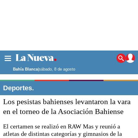
La ciudad
Noticias
Bahía Blanca
|
sábado, 8 de agosto
Punta Alta
La región
Deportes.
El país
Los pesistas bahienses levantaron la vara
El mundo
Seguridad
en el torneo de la Asociación Bahiense
Opinión
Escenario Olímpico
El certamen se realizó en RAW Mas y reunió a
Deportes
atletas de distintas categorías y gimnasios de la
Liga del Sur