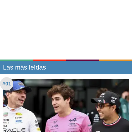
Las más leídas
#01