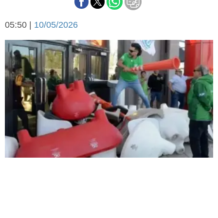
Básquetbol
Fútbol
05:50 |
10/05/2026
Federal A
Aplausos
Arte y cultura
Cines
Economía y finanzas
Economía y campo
Con el campo
Espacio empresas
Sociedad
Sociedad y tiempo
libre
Tecnología
Turismo
Salud
Es viral
El tiempo
Fúnebres
Clasificados