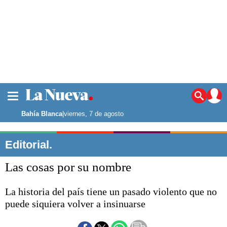
La ciudad
Noticias
Bahía Blanca
|
viernes, 7 de agosto
Punta Alta
La región
Editorial.
El país
Las cosas por su nombre
El mundo
Seguridad
La historia del país tiene un pasado violento que no
Opinión
puede siquiera volver a insinuarse
Escenario Olímpico
Deportes
Liga del Sur