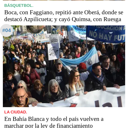
BÁSQUETBOL.
Boca, con Faggiano, repitió ante Oberá, donde se
destacó Azpilicueta; y cayó Quimsa, con Ruesga
#04
LA CIUDAD.
En Bahía Blanca y todo el país vuelven a
marchar por la ley de financiamiento