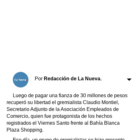
Horóscopo
Suplementos
Farmacias
Servicios
Transportes
Loterías
Datos Útiles
Fúnebres
Edictos
Teléfonos de urgencia
Por
Redacción de La Nueva.
Luego de pagar una fianza de 30 millones de pesos
recuperó su libertad el gremialista Claudio Montiel,
Secretario Adjunto de la Asociación Empleados de
Comercio, quien fue protagonista de los hechos
registrados el Viernes Santo frente al Bahía Blanca
Plaza Shopping.
Ese día, un grupo de gremialistas se hizo presente