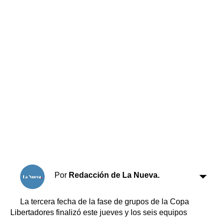
Horóscopo
Suplementos
Farmacias
Servicios
Transportes
Loterías
Datos Útiles
Fúnebres
Edictos
Teléfonos de urgencia
Por
Redacción de La Nueva.
La tercera fecha de la fase de grupos de la Copa
Libertadores finalizó este jueves y los seis equipos