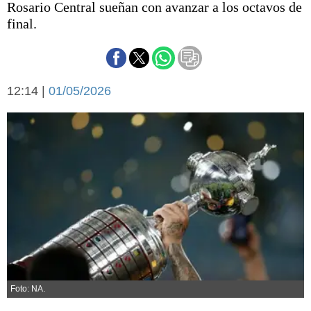
Rosario Central sueñan con avanzar a los octavos de
Básquetbol
final.
Fútbol
Federal A
Aplausos
Arte y cultura
Cines
12:14 |
01/05/2026
Economía y finanzas
Economía y campo
Con el campo
Espacio empresas
Sociedad
Sociedad y tiempo
libre
Tecnología
Turismo
Salud
Es viral
El tiempo
Fúnebres
Foto: NA.
Clasificados