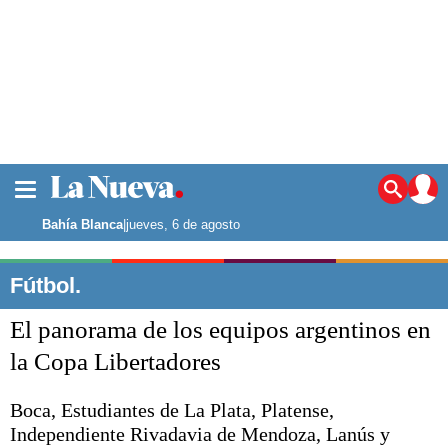
La ciudad
Noticias
Bahía Blanca
|
jueves, 6 de agosto
Punta Alta
La región
Fútbol.
El país
El panorama de los equipos argentinos en
El mundo
Seguridad
la Copa Libertadores
Opinión
Escenario Olímpico
Boca, Estudiantes de La Plata, Platense,
Deportes
Independiente Rivadavia de Mendoza, Lanús y
Liga del Sur