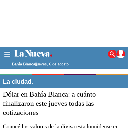
La ciudad
Noticias
Bahía Blanca
|
jueves, 6 de agosto
Punta Alta
La región
La ciudad.
El país
Dólar en Bahía Blanca: a cuánto
El mundo
Seguridad
finalizaron este jueves todas las
Opinión
cotizaciones
Escenario Olímpico
Deportes
Liga del Sur
Conocé los valores de la divisa estadounidense en