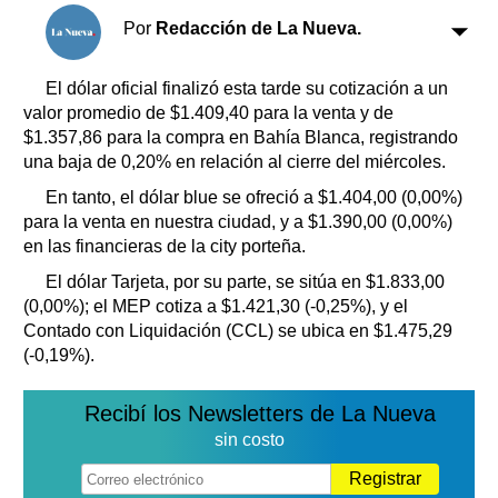
Clasificados
Por
Redacción de La Nueva.
Horóscopo
Suplementos
El dólar oficial finalizó esta tarde su cotización a un
Farmacias
valor promedio de $1.409,40 para la venta y de
Servicios
Transportes
$1.357,86 para la compra en Bahía Blanca, registrando
una baja de 0,20% en relación al cierre del miércoles.
Loterías
Datos Útiles
En tanto, el dólar blue se ofreció a $1.404,00 (0,00%)
para la venta en nuestra ciudad, y a $1.390,00 (0,00%)
Fúnebres
en las financieras de la city porteña.
Edictos
El dólar Tarjeta, por su parte, se sitúa en $1.833,00
Teléfonos de urgencia
(0,00%); el MEP cotiza a $1.421,30 (-0,25%), y el
Contado con Liquidación (CCL) se ubica en $1.475,29
(-0,19%).
Recibí los Newsletters de La Nueva
sin costo
Registrar