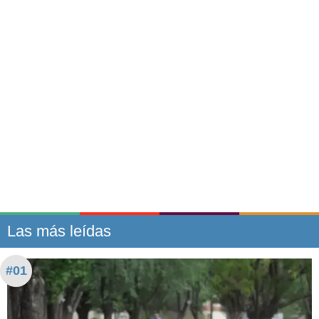
Las más leídas
#01