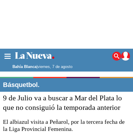
La ciudad
Noticias
Bahía Blanca
|
viernes, 7 de agosto
Punta Alta
La región
Básquetbol.
El país
9 de Julio va a buscar a Mar del Plata lo
El mundo
Seguridad
que no consiguió la temporada anterior
Opinión
Escenario Olímpico
El albiazul visita a Peñarol, por la tercera fecha de
Deportes
la Liga Provincial Femenina.
Liga del Sur