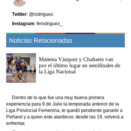
Clasificados
Horóscopo
Twitter
: @rodriguez
Suplementos
Instagram
: ferodriguez_
Farmacias
Servicios
Transportes
Noticias Relacionadas
Loterías
Datos Útiles
Maitena Vázquez y Chañares van
Fúnebres
por el último lugar en semifinales de
Edictos
la Liga Nacional
Teléfonos de urgencia
Dentro de lo que fue una muy buena primera
experiencia para 9 de Julio la temporada anterior de la
Liga Provincial Femenina, le quedó pendiente ganarle a
Peñarol y a quien este atardecer, desde las 19, volverá a
enfrentar.