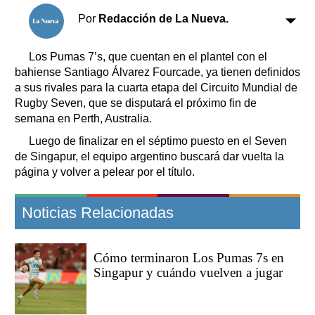
Clasificados
Por
Redacción de La Nueva.
Horóscopo
Suplementos
Los Pumas 7’s, que cuentan en el plantel con el
Farmacias
Servicios
bahiense Santiago Álvarez Fourcade, ya tienen definidos
Transportes
a sus rivales para la cuarta etapa del Circuito Mundial de
Rugby Seven, que se disputará el próximo fin de
Loterías
semana en Perth, Australia.
Datos Útiles
Luego de finalizar en el séptimo puesto en el Seven
Fúnebres
de Singapur, el equipo argentino buscará dar vuelta la
Edictos
página y volver a pelear por el título.
Teléfonos de urgencia
Noticias Relacionadas
Cómo terminaron Los Pumas 7s en
Singapur y cuándo vuelven a jugar