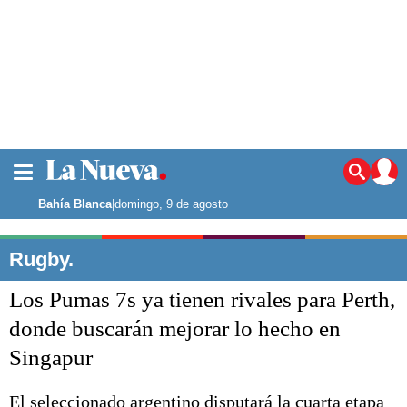
La ciudad
Noticias
Bahía Blanca
|
domingo, 9 de agosto
Punta Alta
La región
Rugby.
El país
Los Pumas 7s ya tienen rivales para Perth,
El mundo
Seguridad
donde buscarán mejorar lo hecho en
Opinión
Singapur
Escenario Olímpico
Deportes
Liga del Sur
El seleccionado argentino disputará la cuarta etapa