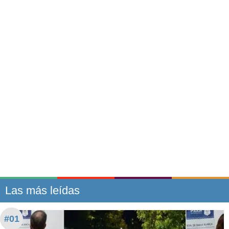
Las más leídas
#01