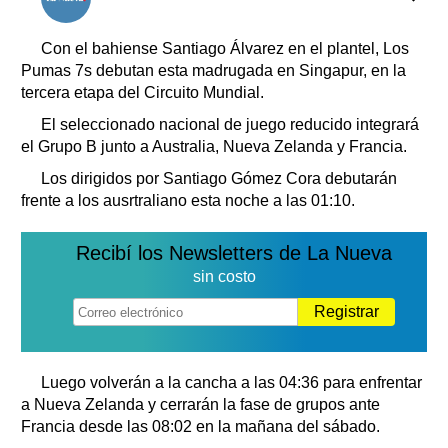
Clasificados
Horóscopo
Con el bahiense Santiago Álvarez en el plantel, Los
Suplementos
Pumas 7s debutan esta madrugada en Singapur, en la
tercera etapa del Circuito Mundial.
Farmacias
Servicios
Transportes
El seleccionado nacional de juego reducido integrará
el Grupo B junto a Australia, Nueva Zelanda y Francia.
Loterías
Datos Útiles
Los dirigidos por Santiago Gómez Cora debutarán
frente a los ausrtraliano esta noche a las 01:10.
Fúnebres
Edictos
Recibí los Newsletters de La Nueva
Teléfonos de urgencia
sin costo
Registrar
Luego volverán a la cancha a las 04:36 para enfrentar
a Nueva Zelanda y cerrarán la fase de grupos ante
Francia desde las 08:02 en la mañana del sábado.