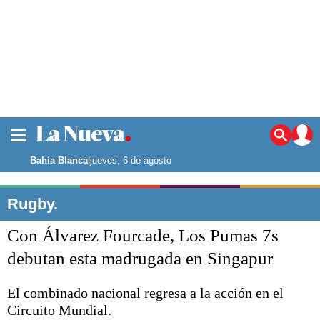
La ciudad
Noticias
Bahía Blanca
|
jueves, 6 de agosto
Punta Alta
La región
Rugby.
El país
Con Álvarez Fourcade, Los Pumas 7s
El mundo
Seguridad
debutan esta madrugada en Singapur
Opinión
Escenario Olímpico
El combinado nacional regresa a la acción en el
Deportes
Circuito Mundial.
Liga del Sur