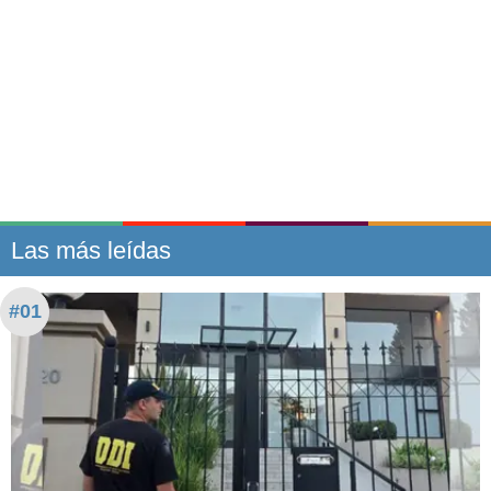
Las más leídas
#01