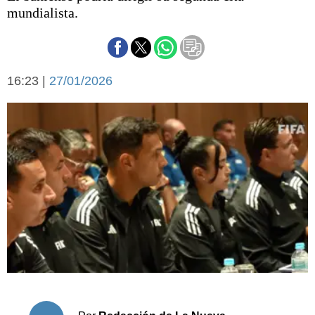
Básquetbol
mundialista.
Fútbol
Federal A
Aplausos
Arte y cultura
16:23 |
27/01/2026
Cines
Economía y finanzas
Economía y campo
Con el campo
Espacio empresas
Sociedad
Sociedad y tiempo
libre
Tecnología
Turismo
Salud
Es viral
El tiempo
Cartón Lleno
Fúnebres