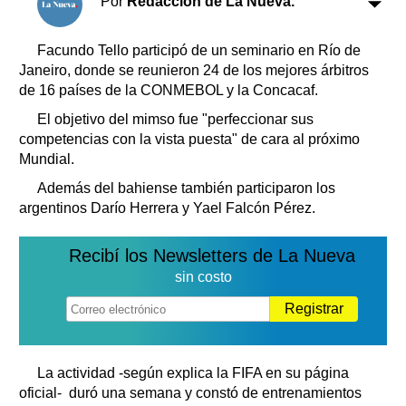
Por
Redacción de La Nueva.
Clasificados
Horóscopo
Facundo Tello participó de un seminario en Río de
Suplementos
Janeiro, donde se reunieron 24 de los mejores árbitros
Farmacias
de 16 países de la CONMEBOL y la Concacaf.
Servicios
Transportes
El objetivo del mimso fue "perfeccionar sus
Loterías
competencias con la vista puesta" de cara al próximo
Mundial.
Datos Útiles
Fúnebres
Además del bahiense también participaron los
argentinos Darío Herrera y Yael Falcón Pérez.
Edictos
Teléfonos de urgencia
Recibí los Newsletters de La Nueva
sin costo
Registrar
La actividad -según explica la FIFA en su página
oficial- duró una semana y constó de entrenamientos