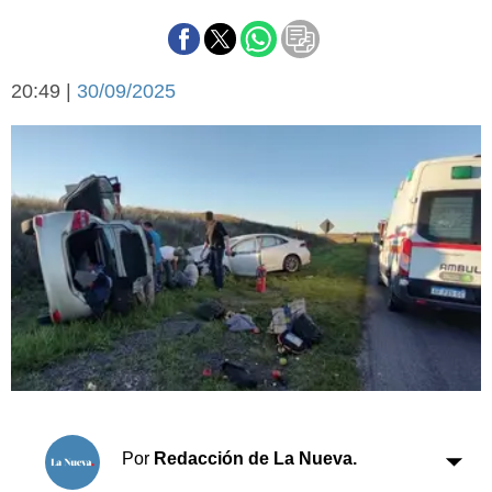
Básquetbol
Fútbol
Federal A
20:49 |
30/09/2025
Aplausos
Arte y cultura
Cines
Economía y finanzas
Economía y campo
Con el campo
Espacio empresas
Sociedad
Sociedad y tiempo
libre
Tecnología
Turismo
Salud
Es viral
El tiempo
Cartón Lleno
Por
Redacción de La Nueva.
Fúnebres