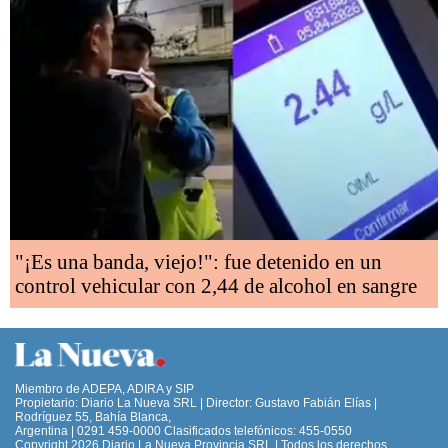
"¡Es una banda, viejo!": fue detenido en un
control vehicular con 2,44 de alcohol en sangre
Miembro de ADEPA, ADIRA y SIP
Propietario: Diario La Nueva SRL | Director: Gustavo Fabián Elías |
Rodríguez 55, Bahía Blanca,
Argentina | 0291 459-0000 Clasificados telefónicos: 455-0550
Copyright 2026 Diario La Nueva Provincia SRL | Todos los derechos