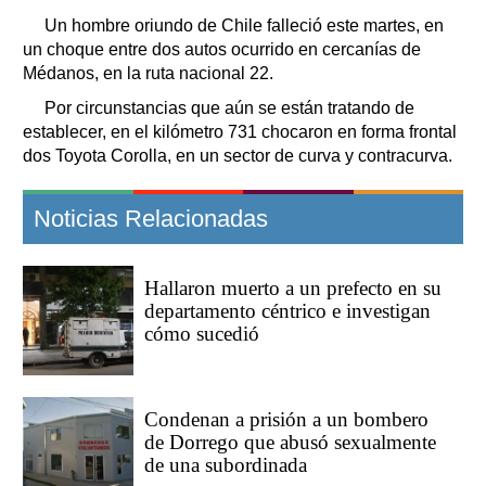
Clasificados
Un hombre oriundo de Chile falleció este martes, en
Horóscopo
un choque entre dos autos ocurrido en cercanías de
Suplementos
Médanos, en la ruta nacional 22.
Farmacias
Por circunstancias que aún se están tratando de
Servicios
establecer, en el kilómetro 731 chocaron en forma frontal
Transportes
dos Toyota Corolla, en un sector de curva y contracurva.
Loterías
Datos Útiles
Noticias Relacionadas
Fúnebres
Edictos
Teléfonos de urgencia
Hallaron muerto a un prefecto en su
departamento céntrico e investigan
cómo sucedió
Condenan a prisión a un bombero
de Dorrego que abusó sexualmente
de una subordinada