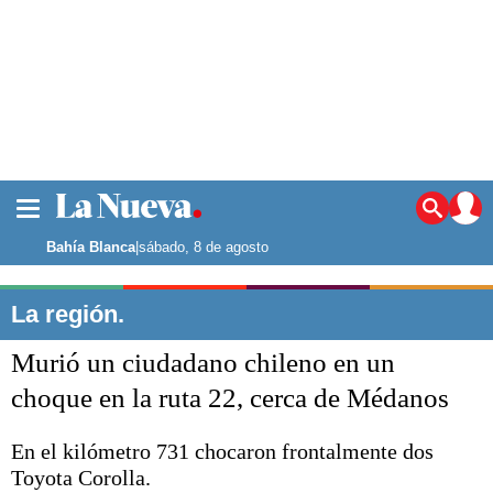
La ciudad
Noticias
Bahía Blanca
|
sábado, 8 de agosto
Punta Alta
La región
La región.
El país
Murió un ciudadano chileno en un
El mundo
Seguridad
choque en la ruta 22, cerca de Médanos
Opinión
Escenario Olímpico
En el kilómetro 731 chocaron frontalmente dos
Deportes
Toyota Corolla.
Liga del Sur