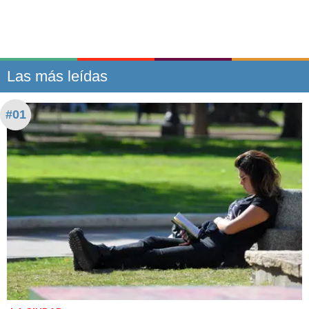
Las más leídas
#01