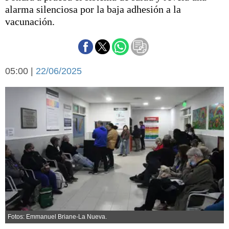
Básquetbol
alarma silenciosa por la baja adhesión a la
Fútbol
vacunación.
Federal A
Aplausos
Arte y cultura
Cines
05:00 |
22/06/2025
Economía y finanzas
Economía y campo
Con el campo
Espacio empresas
Sociedad
Sociedad y tiempo
libre
Tecnología
Turismo
Salud
Es viral
El tiempo
Cartón Lleno
Fúnebres
Fotos: Emmanuel Briane-La Nueva.