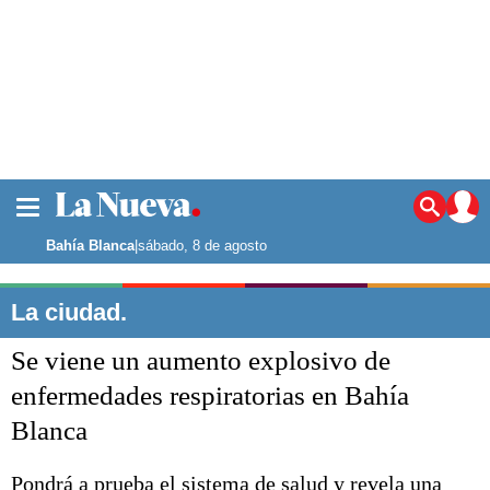
La ciudad
Noticias
Bahía Blanca
|
sábado, 8 de agosto
Punta Alta
La región
La ciudad.
El país
Se viene un aumento explosivo de
El mundo
Seguridad
enfermedades respiratorias en Bahía
Opinión
Blanca
Escenario Olímpico
Deportes
Liga del Sur
Pondrá a prueba el sistema de salud y revela una