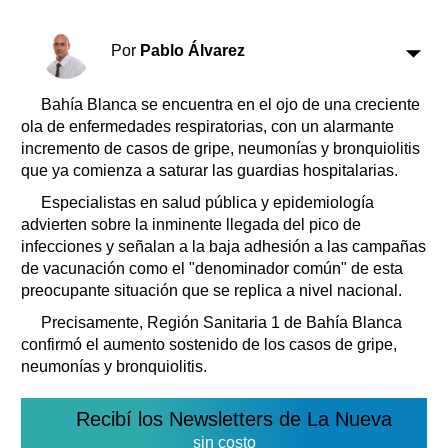
Clasificados
Horóscopo
Por
Pablo Álvarez
Suplementos
Farmacias
Servicios
Bahía Blanca se encuentra en el ojo de una creciente
Transportes
ola de enfermedades respiratorias, con un alarmante
incremento de casos de gripe, neumonías y bronquiolitis
Loterías
que ya comienza a saturar las guardias hospitalarias.
Datos Útiles
Especialistas en salud pública y epidemiología
Fúnebres
advierten sobre la inminente llegada del pico de
Edictos
infecciones y señalan a la baja adhesión a las campañas
Teléfonos de urgencia
de vacunación como el "denominador común" de esta
preocupante situación que se replica a nivel nacional.
Precisamente, Región Sanitaria 1 de Bahía Blanca
confirmó el aumento sostenido de los casos de gripe,
neumonías y bronquiolitis.
Recibí los Newsletters de La Nueva
sin costo