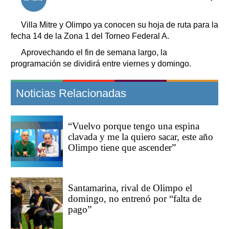
Clasificados
Horóscopo
Villa Mitre y Olimpo ya conocen su hoja de ruta para la
Suplementos
fecha 14 de la Zona 1 del Torneo Federal A.
Farmacias
Servicios
Aprovechando el fin de semana largo, la
Transportes
programación se dividirá entre viernes y domingo.
Loterías
Datos Útiles
Noticias Relacionadas
Fúnebres
Edictos
“Vuelvo porque tengo una espina
Teléfonos de urgencia
clavada y me la quiero sacar, este año
Olimpo tiene que ascender”
Santamarina, rival de Olimpo el
domingo, no entrenó por “falta de
pago”