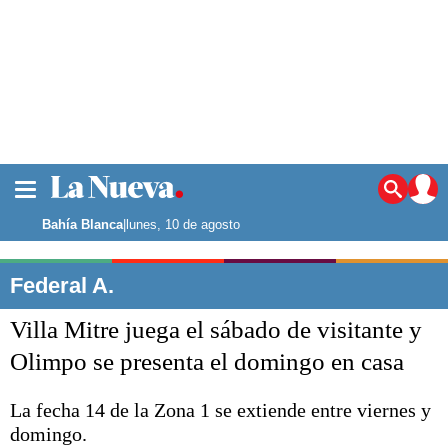
La ciudad
Noticias
Bahía Blanca
|
lunes, 10 de agosto
Punta Alta
La región
Federal A.
El país
Villa Mitre juega el sábado de visitante y
El mundo
Seguridad
Olimpo se presenta el domingo en casa
Opinión
Escenario Olímpico
La fecha 14 de la Zona 1 se extiende entre viernes y
Deportes
domingo.
Liga del Sur