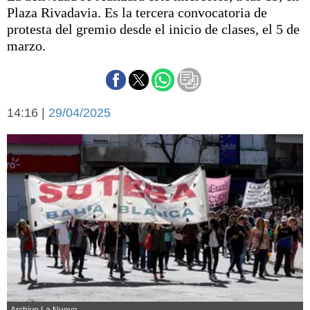
Básquetbol
Plaza Rivadavia. Es la tercera convocatoria de
Fútbol
protesta del gremio desde el inicio de clases, el 5 de
marzo.
Federal A
Aplausos
Arte y cultura
Cines
Economía y finanzas
Economía y campo
14:16 |
29/04/2025
Con el campo
Espacio empresas
Sociedad
Sociedad y tiempo
libre
Tecnología
Turismo
Salud
Es viral
El tiempo
Cartón Lleno
Fúnebres
Archivo La Nueva.