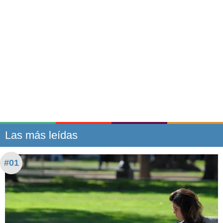
Las más leídas
#01