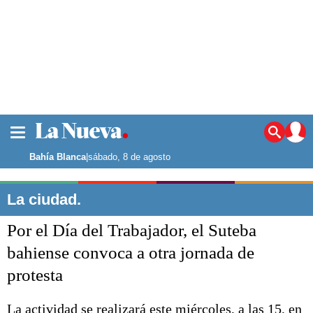
La ciudad
Noticias
Bahía Blanca
|
sábado, 8 de agosto
Punta Alta
La región
La ciudad.
El país
Por el Día del Trabajador, el Suteba
El mundo
Seguridad
bahiense convoca a otra jornada de
Opinión
protesta
Escenario Olímpico
Deportes
Liga del Sur
La actividad se realizará este miércoles, a las 15, en