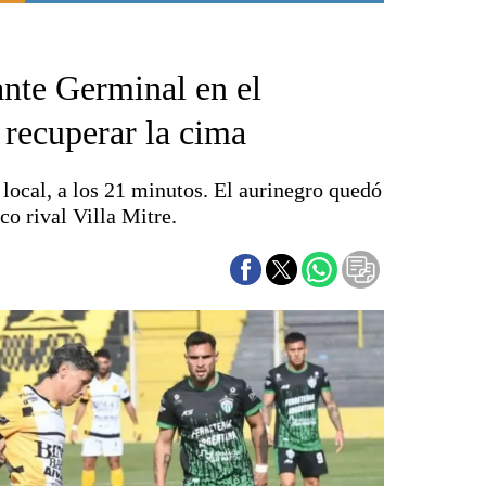
Punta Alta
La región
ante Germinal en el
El país
El mundo
 recuperar la cima
Seguridad
Opinión
l local, a los 21 minutos. El aurinegro quedó
Escenario Olímpico
co rival Villa Mitre.
Liga del Sur
Básquetbol
Fútbol
Federal A
Aplausos
Cines
Economía y finanzas
Con el campo
Espacio empresas