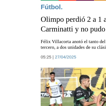
Noticias
Fútbol.
Olimpo perdió 2 a 1 
Carminatti y no pudo
Félix Villacorta anotó el tanto de
Deportes
tercero, a dos unidades de su clási
05:25 |
27/04/2025
Arte y cultura
Economía y campo