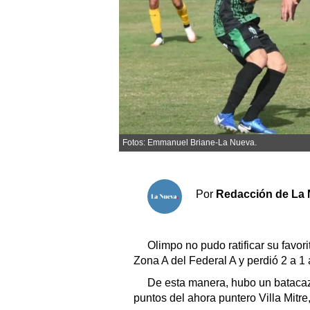
Sociedad y tiempo libre
El tiempo
Cartón Lleno
Fúnebres
Fotos: Emmanuel Briane-La Nueva.
Clasificados
Horóscopo
Por
Redacción de La 
Suplementos
Servicios
Olimpo no pudo ratificar su favor
Zona A del Federal A y perdió 2 a 1
De esta manera, hubo un batacazo
puntos del ahora puntero Villa Mitre, 