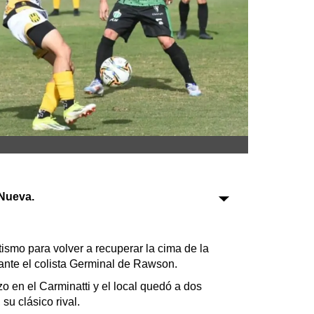
Sociedad
Tecnología
Turismo
Salud
Es viral
Nueva.
Farmacias
Transportes
itismo para volver a recuperar la cima de la
 ante el colista Germinal de Rawson.
Loterías
Datos Útiles
 en el Carminatti y el local quedó a dos
su clásico rival.
Fúnebres