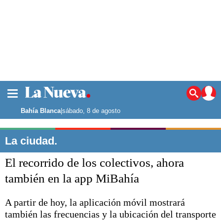
La ciudad
Noticias
Bahía Blanca
|
sábado, 8 de agosto
Punta Alta
La región
La ciudad.
El país
El recorrido de los colectivos, ahora
El mundo
Seguridad
también en la app MiBahía
Opinión
Escenario Olímpico
A partir de hoy, la aplicación móvil mostrará
Deportes
también las frecuencias y la ubicación del transporte
Liga del Sur