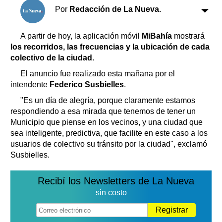
Clasificados
Por
Redacción de La Nueva.
Horóscopo
Suplementos
A partir de hoy, la aplicación móvil
MiBahía
mostrará
los recorridos, las frecuencias y la ubicación de cada
Farmacias
Servicios
colectivo de la ciudad
.
Transportes
El anuncio fue realizado esta mañana por el
Loterías
intendente
Federico Susbielles
.
Datos Útiles
"Es un día de alegría, porque claramente estamos
Fúnebres
respondiendo a esa mirada que tenemos de tener un
Edictos
Municipio que piense en los vecinos, y una ciudad que
Teléfonos de urgencia
sea inteligente, predictiva, que facilite en este caso a los
usuarios de colectivo su tránsito por la ciudad", exclamó
Susbielles.
Recibí los Newsletters de La Nueva
sin costo
Registrar