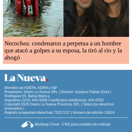
Necochea: condenaron a perpetua a un hombre
que atacó a golpes a su esposa, la tiró al río y la
ahogó
Miembro de ADEPA, ADIRA y SIP
Propietario: Diario La Nueva SRL | Director: Gustavo Fabián Elías |
Rodríguez 55, Bahía Blanca,
Argentina | 0291 459-0000 Clasificados telefónicos: 455-0550
Copyright 2026 Diario La Nueva Provincia SRL | Todos los derechos
reservados |
Registro propiedad intelectual 73257157 | Número de edición 10919
Mustang Cloud - CMS para portales de noticias