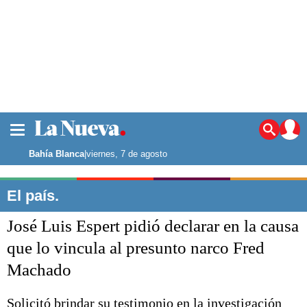
La ciudad
Noticias
Bahía Blanca
|
viernes, 7 de agosto
Punta Alta
La región
El país.
El país
José Luis Espert pidió declarar en la causa
El mundo
Seguridad
que lo vincula al presunto narco Fred
Opinión
Machado
Escenario Olímpico
Deportes
Liga del Sur
Solicitó brindar su testimonio en la investigación