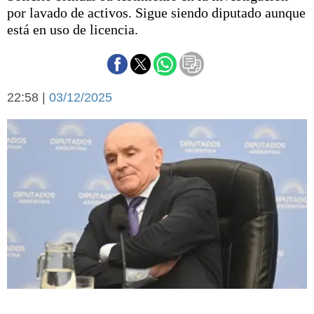
Básquetbol
por lavado de activos. Sigue siendo diputado aunque
Fútbol
está en uso de licencia.
Federal A
Aplausos
Arte y cultura
Cines
22:58 |
03/12/2025
Economía y finanzas
Economía y campo
Con el campo
Espacio empresas
Sociedad
Sociedad y tiempo
libre
Tecnología
Turismo
Salud
Es viral
El tiempo
Cartón Lleno
Fúnebres