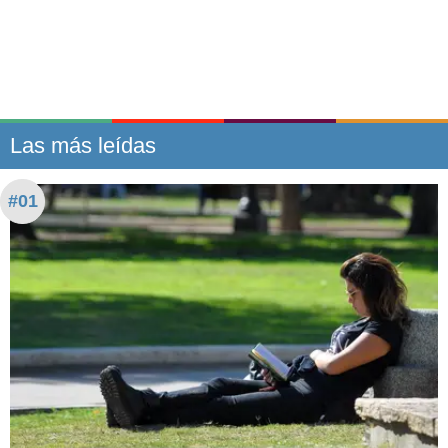
Las más leídas
#01