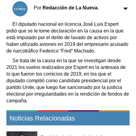
Clasificados
Por
Redacción de La Nueva.
Horóscopo
Suplementos
El diputado nacional en licencia José Luis Espert
Farmacias
pidió que se le tome declaración en la causa en la que
Servicios
Transportes
está imputado por el delito de lavado de activos por
haber utilizado aviones en 2019 del empresario acusado
Loterías
de narcotráfico Federico “Fred” Machado.
Datos Útiles
Se trata de la causa en la que se investigan desde
Fúnebres
2021 los vuelos realizados por Espert en la antesala de
Edictos
lo que fueron los comicios de 2019, en los que el
Teléfonos de urgencia
diputado compitió como candidato presidencial por el
partido Unite, que luego fue sancionado por la justicia
electoral por irregularidades en la rendición de fondos de
campaña.
Noticias Relacionadas