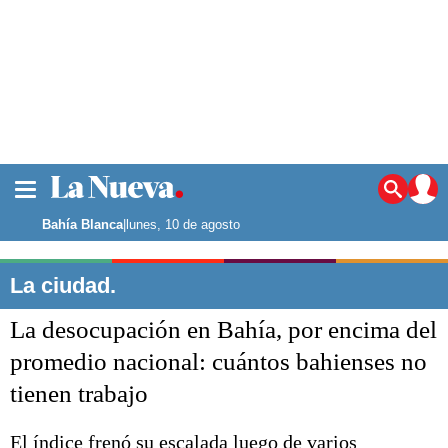
La ciudad
Noticias
Bahía Blanca
|
lunes, 10 de agosto
Punta Alta
La región
La ciudad.
El país
La desocupación en Bahía, por encima del
El mundo
Seguridad
promedio nacional: cuántos bahienses no
Opinión
tienen trabajo
Escenario Olímpico
Deportes
Liga del Sur
El índice frenó su escalada luego de varios