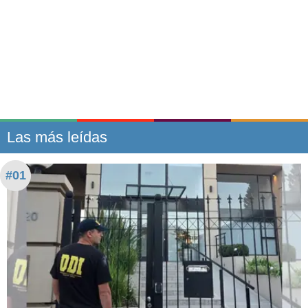
Las más leídas
#01