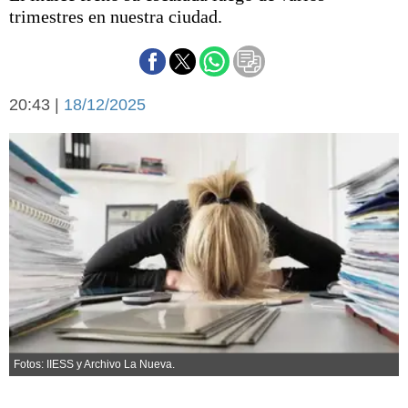
Básquetbol
trimestres en nuestra ciudad.
Fútbol
Federal A
Aplausos
Arte y cultura
20:43 |
18/12/2025
Cines
Economía y finanzas
Economía y campo
Con el campo
Espacio empresas
Sociedad
Sociedad y tiempo
libre
Tecnología
Turismo
Salud
Es viral
El tiempo
Cartón Lleno
Fotos: IIESS y Archivo La Nueva.
Fúnebres