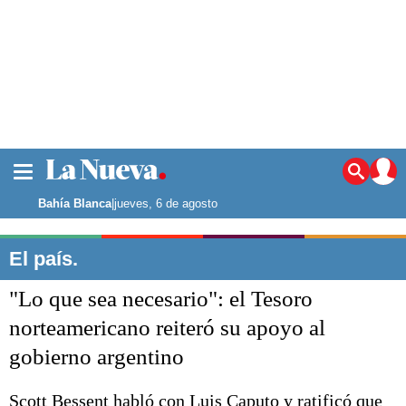
La ciudad
Noticias
Bahía Blanca
|
jueves, 6 de agosto
Punta Alta
La región
El país.
El país
"Lo que sea necesario": el Tesoro
El mundo
Seguridad
norteamericano reiteró su apoyo al
Opinión
gobierno argentino
Escenario Olímpico
Deportes
Liga del Sur
Scott Bessent habló con Luis Caputo y ratificó que