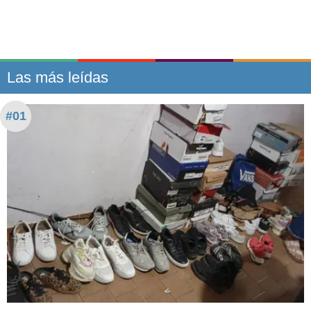
Las más leídas
#01