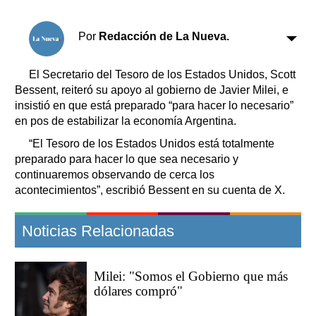
Clasificados
Horóscopo
Por
Redacción de La Nueva.
Suplementos
Farmacias
Servicios
El Secretario del Tesoro de los Estados Unidos, Scott
Transportes
Bessent, reiteró su apoyo al gobierno de Javier Milei, e
Loterías
insistió en que está preparado “para hacer lo necesario”
en pos de estabilizar la economía Argentina.
Datos Útiles
Fúnebres
“El Tesoro de los Estados Unidos está totalmente
preparado para hacer lo que sea necesario y
Edictos
continuaremos observando de cerca los
Teléfonos de urgencia
acontecimientos”, escribió Bessent en su cuenta de X.
Noticias Relacionadas
Milei: "Somos el Gobierno que más
dólares compró"