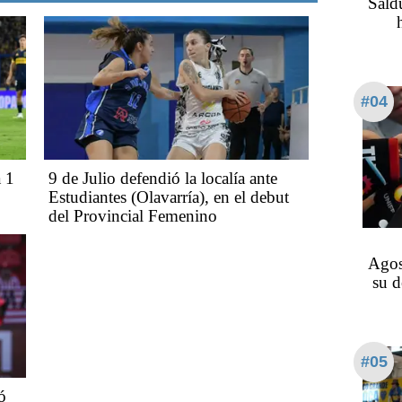
Saldu
#04
 1
9 de Julio defendió la localía ante
Estudiantes (Olavarría), en el debut
del Provincial Femenino
Agos
su d
#05
ó