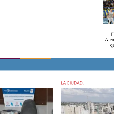
F
Aten
q
LA CIUDAD.