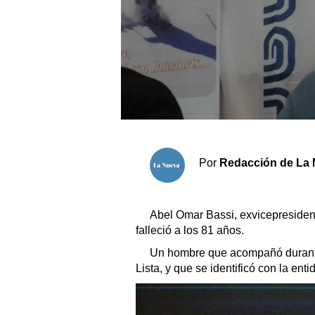
Sociedad y tiempo libre
El tiempo
Cartón Lleno
Fúnebres
Por
Redacción de La 
Clasificados
Horóscopo
Suplementos
Abel Omar Bassi, exvicepresiden
falleció a los 81 años.
Servicios
Un hombre que acompañó durante 
Lista, y que se identificó con la ent