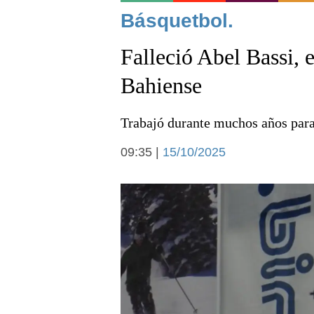
Noticias
Básquetbol.
Falleció Abel Bassi, 
Bahiense
Trabajó durante muchos años para 
Deportes
09:35 |
15/10/2025
Arte y cultura
Economía y campo