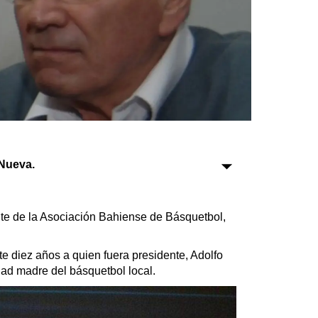
Sociedad
Tecnología
Turismo
Salud
Es viral
Nueva.
te de la Asociación Bahiense de Básquetbol,
Farmacias
Transportes
diez años a quien fuera presidente, Adolfo
Loterías
idad madre del básquetbol local.
Datos Útiles
Fúnebres