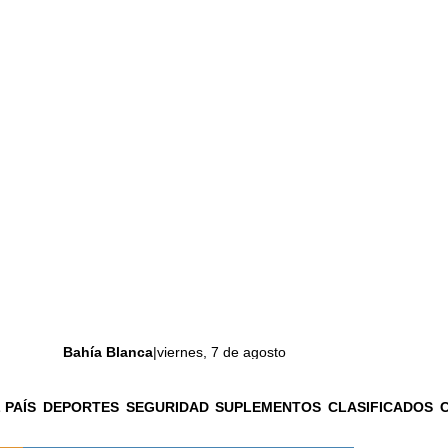
Bahía Blanca
|
viernes, 7 de agosto
 PAÍS
DEPORTES
SEGURIDAD
SUPLEMENTOS
CLASIFICADOS
La ciudad