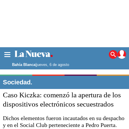
La ciudad
Noticias
Bahía Blanca
|
jueves, 6 de agosto
Punta Alta
La región
Sociedad.
El país
Caso Kiczka: comenzó la apertura de los
El mundo
Seguridad
dispositivos electrónicos secuestrados
Opinión
Escenario Olímpico
Dichos elementos fueron incautados en su despacho
Deportes
y en el Social Club perteneciente a Pedro Puerta.
Liga del Sur