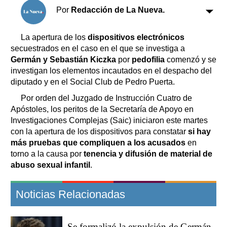
Clasificados
Por
Redacción de La Nueva.
Horóscopo
Suplementos
La apertura de los
dispositivos electrónicos
Farmacias
secuestrados en el caso en el que se investiga a
Servicios
Germán y Sebastián Kiczka
por
pedofilia
comenzó y se
Transportes
investigan los elementos incautados en el despacho del
Loterías
diputado y en el Social Club de Pedro Puerta.
Datos Útiles
Por orden del Juzgado de Instrucción Cuatro de
Fúnebres
Apóstoles, los peritos de la Secretaría de Apoyo en
Edictos
Investigaciones Complejas (Saic) iniciaron este martes
Teléfonos de urgencia
con la apertura de los dispositivos para constatar
si hay
más pruebas que compliquen a los acusados
en
torno a la causa por
tenencia y difusión de material de
abuso sexual infantil
.
Noticias Relacionadas
Se formalizó la expulsión de Germán