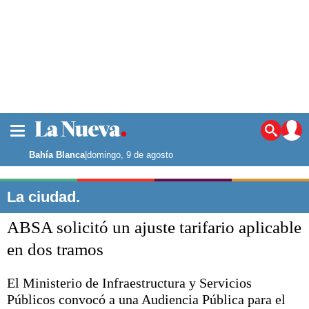
La ciudad
Noticias
Bahía Blanca
|
domingo, 9 de agosto
Punta Alta
La región
La ciudad.
El país
ABSA solicitó un ajuste tarifario aplicable
El mundo
Seguridad
en dos tramos
Opinión
Escenario Olímpico
El Ministerio de Infraestructura y Servicios
Deportes
Públicos convocó a una Audiencia Pública para el
Liga del Sur