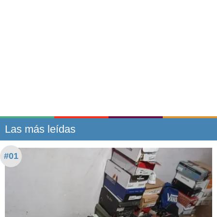
Las más leídas
#01