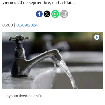
viernes 20 de septiembre, en La Plata.
Básquetbol
Fútbol
Federal A
Aplausos
Arte y cultura
05:00 |
01/09/2024
Cines
Economía y finanzas
Economía y campo
Con el campo
Espacio empresas
Sociedad
Sociedad y tiempo
libre
Tecnología
Turismo
Salud
Es viral
El tiempo
Cartón Lleno
layout="fixed-height">
Fúnebres