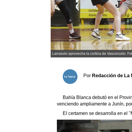
Sociedad y tiempo libre
El tiempo
Cartón Lleno
Larrasolo aprovecha la cortina de Vasconcelo. F
Fúnebres
Clasificados
Por
Redacción de La 
Horóscopo
Suplementos
Bahía Blanca debutó en el Provin
Servicios
venciendo ampliamente a Junín, por
El certamen se desarrolla en el 