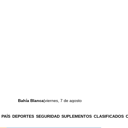
Bahía Blanca
|
viernes, 7 de agosto
 PAÍS
DEPORTES
SEGURIDAD
SUPLEMENTOS
CLASIFICADOS
La ciudad