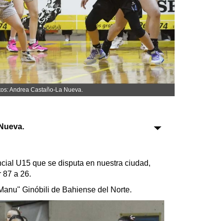
Sociedad
Tecnología
Turismo
Salud
Es viral
otos: Andrea Castaño-La Nueva.
Nueva.
Farmacias
cial U15 que se disputa en nuestra ciudad,
Transportes
 87 a 26.
Loterías
"Manu" Ginóbili de Bahiense del Norte.
Datos Útiles
Fúnebres