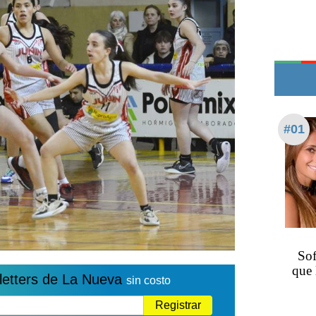
Edictos
Teléfonos de urgencia
#01
Sof
que 
letters de La Nueva
sin costo
Registrar