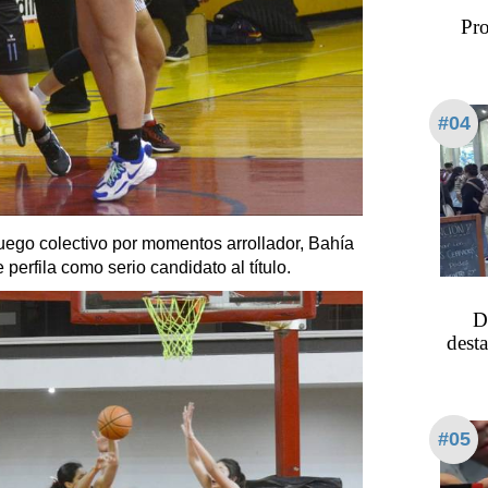
Pro
#04
juego colectivo por momentos arrollador, Bahía
 perfila como serio candidato al título.
D
dest
#05