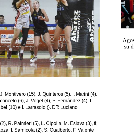
Agos
su d
, J. Montivero (15), J. Quinteros (5), I. Marini (4),
concelo (6), J. Vogel (4), P. Fernández (4), I.
el (10) e I. Larrasolo (). DT: Luciano
(2), R. Palmieri (5), L. Cipolla, M. Eslava (3), fi;
Loza, I. Sarnicola (2), S. Gualberto, F. Valente