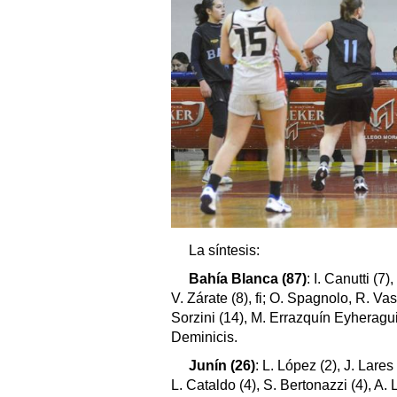
La síntesis:
Bahía Blanca (87)
: I. Canutti (7)
V. Zárate (8), fi; O. Spagnolo, R. Vas
Sorzini (14), M. Errazquín Eyheraguib
Deminicis.
Junín (26)
: L. López (2), J. Lares 
L. Cataldo (4), S. Bertonazzi (4), A. 