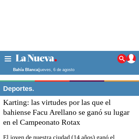
La ciudad
Noticias
Bahía Blanca
|
jueves, 6 de agosto
Punta Alta
La región
Deportes.
El país
Karting: las virtudes por las que el
El mundo
Seguridad
bahiense Facu Arellano se ganó su lugar
Opinión
en el Campeonato Rotax
Escenario Olímpico
Deportes
Liga del Sur
El joven de nuestra ciudad (14 años) ganó el