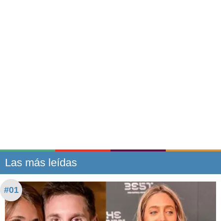
Las más leídas
#01