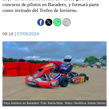
Básquetbol
concurso de pilotos en Baradero, y formará parte
Fútbol
como invitado del Trofeo de Invierno.
Federal A
Aplausos
Arte y cultura
Cines
08:16 |
07/05/2024
Economía y finanzas
Economía y campo
Con el campo
Espacio empresas
Sociedad
Sociedad y tiempo
libre
Tecnología
Turismo
Salud
Es viral
El tiempo
Cartón Lleno
Fúnebres
Facu Arellano en Baradero. Foto: Bahía Moto. Video: Gentileza Julieta Gelvez