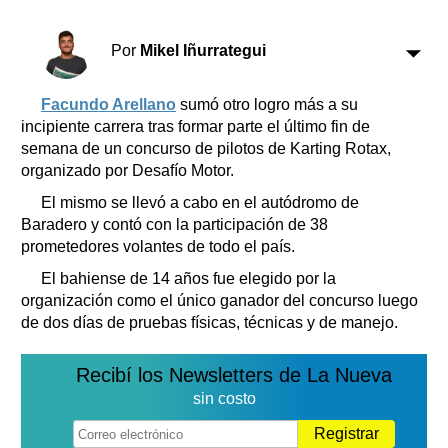
Clasificados
Horóscopo
Por
Mikel Iñurrategui
Suplementos
Farmacias
Servicios
Facundo Arellano
sumó otro logro más a su
Transportes
incipiente carrera tras formar parte el último fin de
semana de un concurso de pilotos de Karting Rotax,
Loterías
organizado por Desafío Motor.
Datos Útiles
El mismo se llevó a cabo en el autódromo de
Fúnebres
Baradero y contó con la participación de 38
Edictos
prometedores volantes de todo el país.
Teléfonos de urgencia
El bahiense de 14 años fue elegido por la
organización como el único ganador del concurso luego
de dos días de pruebas físicas, técnicas y de manejo.
Recibí los Newsletters de La Nueva
sin costo
Registrar