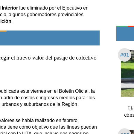
Edictos
Interior
fue eliminado por el Ejecutivo en
Teléfonos de urgencia
ncio, algunos gobernadores provinciales
ición
.
#01
egir el nuevo valor del pasaje de colectivo
blicada este viernes en el Boletín Oficial, la
cuadro de costos e ingresos medios para "los
os urbanos y suburbanos de la Región
Un
cómo
valores se había realizado en febrero,
ida tiene como objetivo que las líneas puedan
arial con la UTA, que incluye dos pagos no