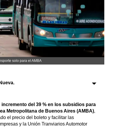
Sociedad
Tecnología
Turismo
Salud
Es viral
ansporte solo para el AMBA
Nueva.
Farmacias
Transportes
n
incremento del 39 % en los subsidios para
Área Metropolitana de Buenos Aires (AMBA)
,
Loterías
 el precio del boleto y facilitar las
Datos Útiles
empresas y la Unión Tranviarios Automotor
Fúnebres