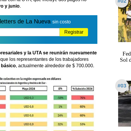
#02
o y junio
.
letters de La Nueva
sin costo
Registrar
resariales y la UTA se reunirán nuevamente
Fed
Sol 
 que los representantes de los trabajadores
 básico
, actualmente alrededor de $ 700.000.
#03