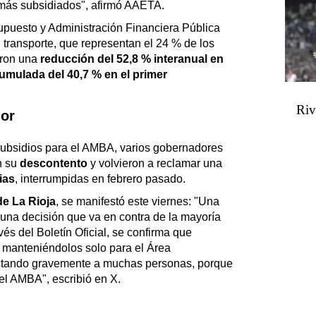
 más subsidiados", afirmó AAETA.
upuesto y Administración Financiera Pública
 transporte, que representan el 24 % de los
aron una
reducción del 52,8 % interanual en
umulada del 40,7 % en el primer
Riv
ior
subsidios para el AMBA, varios gobernadores
n su
descontento
y volvieron a reclamar una
ias
, interrumpidas en febrero pasado.
de La Rioja
, se manifestó este viernes: "Una
una decisión que va en contra de la mayoría
vés del Boletín Oficial, se confirma que
e, manteniéndolos solo para el Área
ectando gravemente a muchas personas, porque
l AMBA", escribió en X.