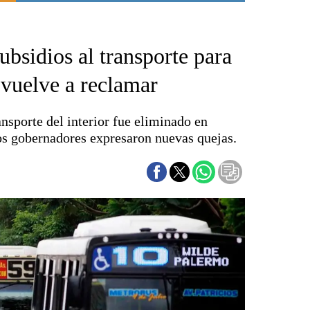
Punta Alta
La región
bsidios al transporte para
El país
El mundo
 vuelve a reclamar
Seguridad
Opinión
sporte del interior fue eliminado en
Escenario Olímpico
 los gobernadores expresaron nuevas quejas.
Liga del Sur
Básquetbol
Fútbol
Federal A
Aplausos
Cines
Economía y finanzas
Con el campo
Espacio empresas