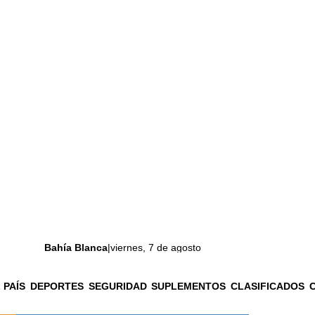
Bahía Blanca
|
viernes, 7 de agosto
 PAÍS
DEPORTES
SEGURIDAD
SUPLEMENTOS
CLASIFICADOS
La ciudad