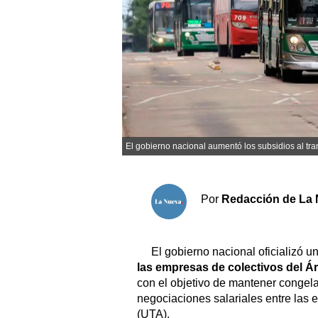
Sociedad y tiempo libre
El tiempo
Cartón Lleno
Fúnebres
El gobierno nacional aumentó los subsidios al tr
Clasificados
Horóscopo
Por
Redacción de La 
Suplementos
Servicios
El gobierno nacional oficializó u
las empresas de colectivos del 
con el objetivo de mantener congelado
negociaciones salariales entre las 
(UTA).