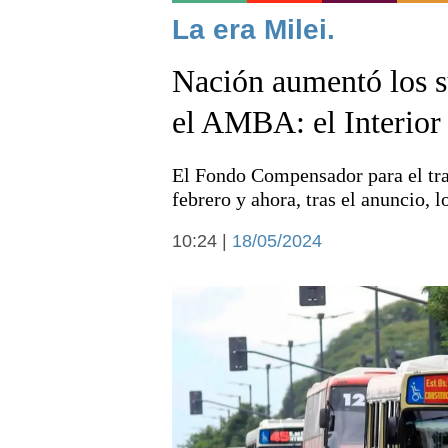
Noticias
La era Milei.
Nación aumentó los su
el AMBA: el Interior
El Fondo Compensador para el tran
Deportes
febrero y ahora, tras el anuncio,
10:24 |
18/05/2024
Arte y cultura
Economía y campo