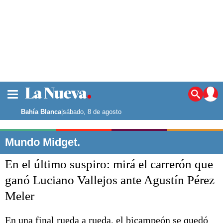
La ciudad
Noticias
Bahía Blanca
|
sábado, 8 de agosto
Punta Alta
La región
Mundo Midget.
El país
En el último suspiro: mirá el carrerón que
El mundo
Seguridad
ganó Luciano Vallejos ante Agustín Pérez
Opinión
Meler
Escenario Olímpico
Deportes
Liga del Sur
En una final rueda a rueda, el bicampeón se quedó