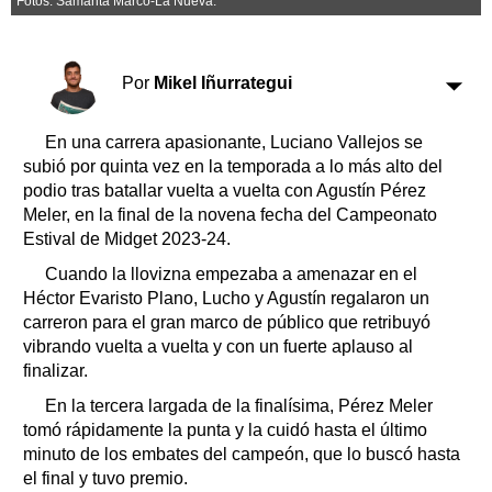
Fotos: Samanta Marco-La Nueva.
Clasificados
Horóscopo
Suplementos
Por
Mikel Iñurrategui
Farmacias
Servicios
Transportes
En una carrera apasionante, Luciano Vallejos se
Loterías
subió por quinta vez en la temporada a lo más alto del
podio tras batallar vuelta a vuelta con Agustín Pérez
Datos Útiles
Meler, en la final de la novena fecha del Campeonato
Fúnebres
Estival de Midget 2023-24.
Edictos
Cuando la llovizna empezaba a amenazar en el
Teléfonos de urgencia
Héctor Evaristo Plano, Lucho y Agustín regalaron un
carreron para el gran marco de público que retribuyó
vibrando vuelta a vuelta y con un fuerte aplauso al
finalizar.
En la tercera largada de la finalísima, Pérez Meler
tomó rápidamente la punta y la cuidó hasta el último
minuto de los embates del campeón, que lo buscó hasta
el final y tuvo premio.