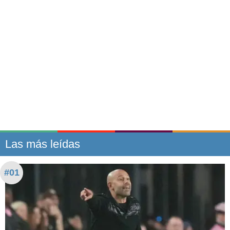
Las más leídas
#01