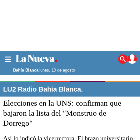
La ciudad
Noticias
Bahía Blanca
|
lunes, 10 de agosto
Punta Alta
La región
LU2 Radio Bahía Blanca.
El país
Elecciones en la UNS: confirman que
El mundo
Seguridad
bajaron la lista del "Monstruo de
Opinión
Dorrego"
Escenario Olímpico
Deportes
Liga del Sur
Así lo indicó la vicerrectora. El brazo universitario