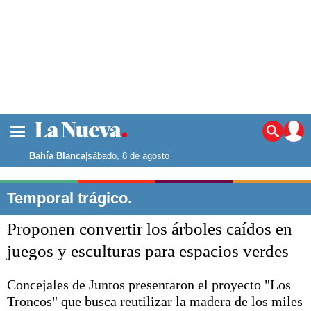
La ciudad
Noticias
Bahía Blanca
|
sábado, 8 de agosto
Punta Alta
La región
Temporal trágico.
El país
Proponen convertir los árboles caídos en
El mundo
Seguridad
juegos y esculturas para espacios verdes
Opinión
Escenario Olímpico
Concejales de Juntos presentaron el proyecto "Los
Deportes
Troncos" que busca reutilizar la madera de los miles
Liga del Sur