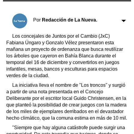
Clasificados
Horóscopo
Por
Redacción de La Nueva.
Suplementos
Farmacias
Servicios
Los concejales de Juntos por el Cambio (JxC)
Transportes
Fabiana Úngaro y Gonzalo Vélez presentaron esta
Loterías
mañana un proyecto de ordenanza que busca reutilizar
Datos Útiles
los árboles que cayeron en Bahía Blanca durante el
Fúnebres
temporal del 16 de diciembre y convertirlos en juegos
Edictos
infantiles, mesas, bancos y esculturas para espacios
verdes de la ciudad.
Teléfonos de urgencia
La iniciativa lleva el nombre de "Los troncos" y surgió
a partir de una nota presentada en el Concejo
Deliberante por el escritor local Guido Christensen, en la
que planteó la posibilidad de crear juegos con la madera
de los miles de ejemplares derribados en el devastador
hecho climático, que la comuna estima en más de 10 mil.
"Siempre que hay alguna catástrofe puede surgir una