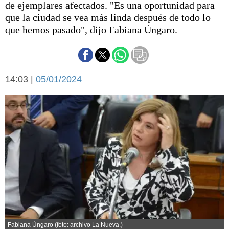
de ejemplares afectados. "Es una oportunidad para
Básquetbol
que la ciudad se vea más linda después de todo lo
Fútbol
que hemos pasado", dijo Fabiana Úngaro.
Federal A
Aplausos
Arte y cultura
Cines
Economía y finanzas
14:03 |
Economía y campo
05/01/2024
Con el campo
Espacio empresas
Sociedad
Sociedad y tiempo
libre
Tecnología
Turismo
Salud
Es viral
El tiempo
Cartón Lleno
Fúnebres
Fabiana Úngaro (foto: archivo La Nueva.)