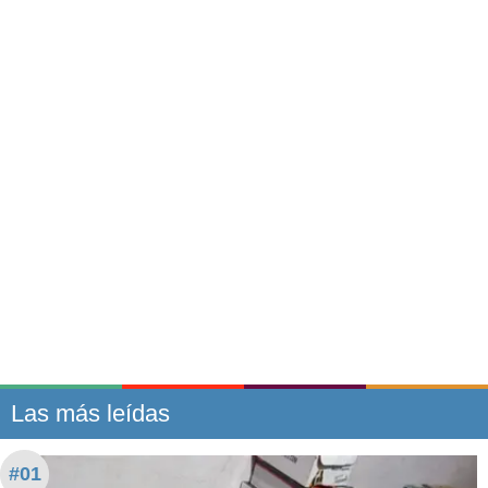
Las más leídas
#01