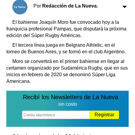
Clasificados
Por
Redacción de La Nueva.
Horóscopo
Suplementos
El bahiense Joaquín Moro fue convocado hoy a la
Farmacias
franquicia profesional Pampas, que disputará la próxima
Servicios
edición del Súper Rugby Américas.
Transportes
Loterías
El tercera línea juega en Belgrano Athletic, en el
torneo de Buenos Aires, y se formó en el club Argentino.
Datos Útiles
Fúnebres
Moro se convertirá en el primer bahiense en llegar al
certamen organizado por Sudamérica Rugby, que en sus
Edictos
inicios en febrero de 2020 se denominó Súper Liga
Teléfonos de urgencia
Americana.
Recibí los Newsletters de La Nueva
sin costo
Registrar