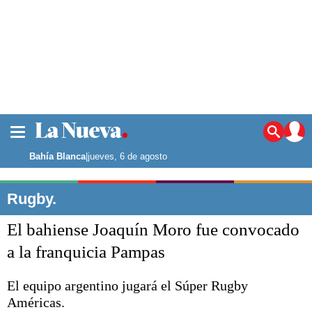
La ciudad
Noticias
Bahía Blanca
|
jueves, 6 de agosto
Punta Alta
La región
Rugby.
El país
El bahiense Joaquín Moro fue convocado
El mundo
Seguridad
a la franquicia Pampas
Opinión
Escenario Olímpico
El equipo argentino jugará el Súper Rugby
Deportes
Américas.
Liga del Sur