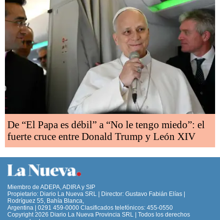
De “El Papa es débil” a “No le tengo miedo”: el
fuerte cruce entre Donald Trump y León XIV
Miembro de ADEPA, ADIRA y SIP
Propietario: Diario La Nueva SRL | Director: Gustavo Fabián Elías |
Rodríguez 55, Bahía Blanca,
Argentina | 0291 459-0000 Clasificados telefónicos: 455-0550
Copyright 2026 Diario La Nueva Provincia SRL | Todos los derechos