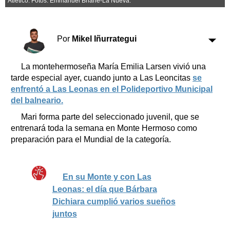
Atlético. Fotos: Emmanuel Briane-La Nueva.
Clasificados
Horóscopo
Suplementos
Por
Mikel Iñurrategui
Farmacias
Servicios
Transportes
La montehermoseña María Emilia Larsen vivió una
Loterías
tarde especial ayer, cuando junto a Las Leoncitas
se
enfrentó a Las Leonas en el Polideportivo Municipal
Datos Útiles
del balneario.
Fúnebres
Mari forma parte del seleccionado juvenil, que se
Edictos
entrenará toda la semana en Monte Hermoso como
Teléfonos de urgencia
preparación para el Mundial de la categoría.
En su Monte y con Las
Leonas: el día que Bárbara
Dichiara cumplió varios sueños
juntos