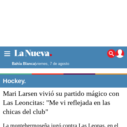
La ciudad
Noticias
Bahía Blanca
|
viernes, 7 de agosto
Punta Alta
La región
Hockey.
El país
Mari Larsen vivió su partido mágico con
El mundo
Seguridad
Las Leoncitas: "Me vi reflejada en las
Opinión
chicas del club"
Escenario Olímpico
Deportes
Liga del Sur
La montehermoseña jugó contra Las Leonas, en el