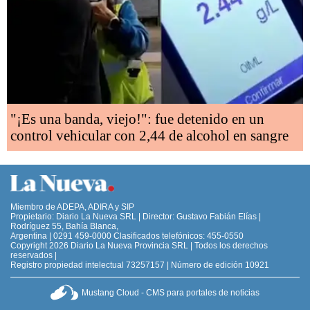
"¡Es una banda, viejo!": fue detenido en un
control vehicular con 2,44 de alcohol en sangre
Miembro de ADEPA, ADIRA y SIP
Propietario: Diario La Nueva SRL | Director: Gustavo Fabián Elías |
Rodríguez 55, Bahía Blanca,
Argentina | 0291 459-0000 Clasificados telefónicos: 455-0550
Copyright 2026 Diario La Nueva Provincia SRL | Todos los derechos
reservados |
Registro propiedad intelectual 73257157 | Número de edición 10921
Mustang Cloud - CMS para portales de noticias