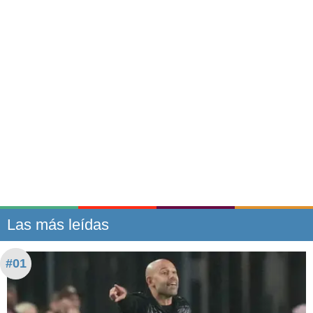
Las más leídas
#01