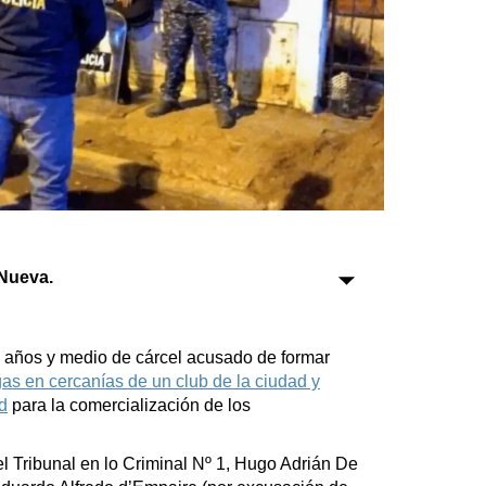
Sociedad
Tecnología
Turismo
Salud
Es viral
Nueva.
Farmacias
 años y medio de cárcel acusado de formar
s en cercanías de un club de la ciudad y
Transportes
d
para la comercialización de los
Loterías
Datos Útiles
del Tribunal en lo Criminal Nº 1, Hugo Adrián De
Fúnebres