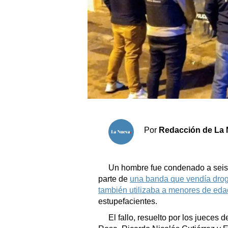
Sociedad y tiempo libre
El tiempo
Cartón Lleno
Fúnebres
Clasificados
Por
Redacción de La 
Horóscopo
Suplementos
Un hombre fue condenado a seis
Servicios
parte de
una banda que vendía droga
también utilizaba a menores de eda
estupefacientes.
El fallo, resuelto por los jueces 