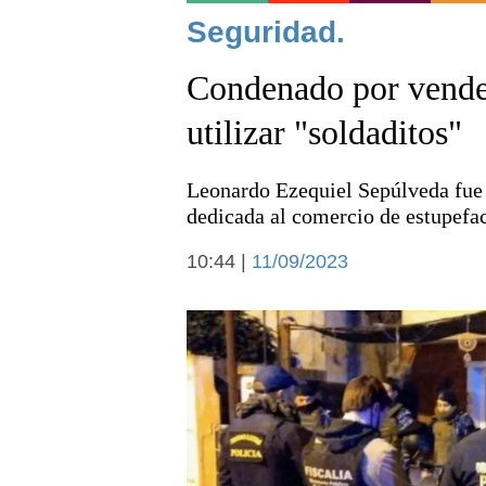
Noticias
Seguridad.
Condenado por vender
utilizar "soldaditos"
Leonardo Ezequiel Sepúlveda fue 
Deportes
dedicada al comercio de estupefac
10:44 |
11/09/2023
Arte y cultura
Economía y campo