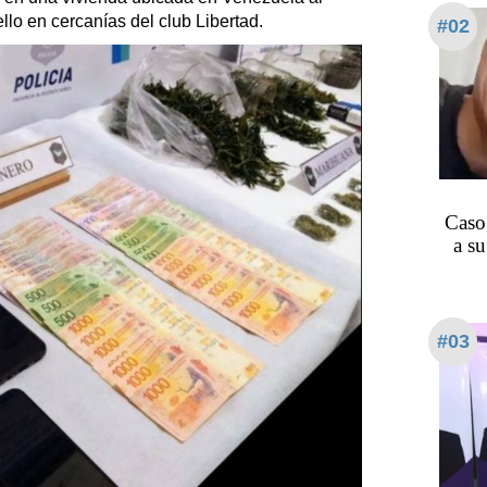
llo en cercanías del club Libertad.
#02
Caso
a su
#03