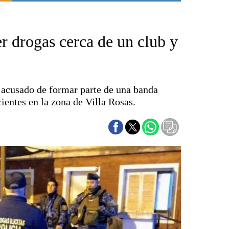
Punta Alta
La región
 drogas cerca de un club y
El país
El mundo
Seguridad
Opinión
acusado de formar parte de una banda
Escenario Olímpico
ientes en la zona de Villa Rosas.
Liga del Sur
Básquetbol
Fútbol
Federal A
Aplausos
Cines
Economía y finanzas
Con el campo
Espacio empresas