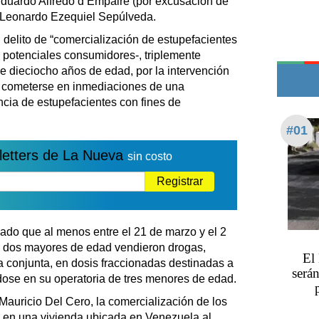
Eduardo Alfredo d’Empaire (por excusación de
Edictos
en Leonardo Ezequiel Sepúlveda.
Teléfonos de urgencia
l delito de “comercialización de estupefacientes
 potenciales consumidores-, triplemente
e dieciocho años de edad, por la intervención
r cometerse en inmediaciones de una
encia de estupefacientes con fines de
#01
letters de La Nueva
sin costo
Registrar
ado que al menos entre el 21 de marzo y el 2
s dos mayores de edad vendieron drogas,
El
a conjunta, en dosis fraccionadas destinadas a
serán
dose en su operatoria de tres menores de edad.
 Mauricio Del Cero, la comercialización de los
e en una vivienda ubicada en Venezuela al