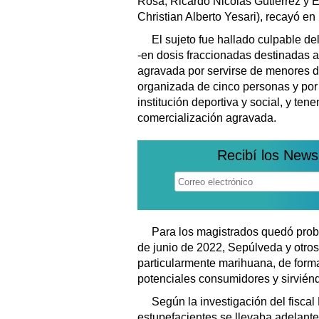
Rosa, Ricardo Nicolás Gutiérrez y 
Christian Alberto Yesari), recayó 
El sujeto fue hallado culpable de
-en dosis fraccionadas destinadas a
agravada por servirse de menores d
organizada de cinco personas y po
institución deportiva y social, y ten
comercialización agravada.
Recibí los News
Para los magistrados quedó prob
de junio de 2022, Sepúlveda y otro
particularmente marihuana, de form
potenciales consumidores y sirvién
Según la investigación del fiscal
estupefacientes se llevaba adelant