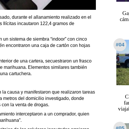
Ga
asado, durante el allanamiento realizado en el
cáma
s Ilícitas incautaron 122,4 gramos de
on un sistema de siembra “indoor” con cinco
#04
én encontraron una caja de cartón con hojas
interior de una cartera, secuestraron un frasco
de marihuana. Elementos similares también
 una cartuchera.
n la causa y manifestaron que realizaron tareas
C
a metros del domicilio investigado, donde
fa
 con la venta de drogas.
viaja
amiento interceptaron a un comprador, quien
marihuana”.
#05