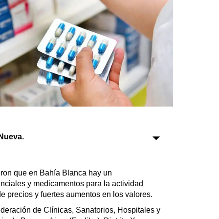
Sociedad
Tecnología
Turismo
Salud
Es viral
Nueva.
Farmacias
Transportes
ieron que en Bahía Blanca hay un
nciales y medicamentos para la actividad
Loterías
de precios y fuertes aumentos en los valores.
Datos Útiles
deración de Clínicas, Sanatorios, Hospitales y
Fúnebres