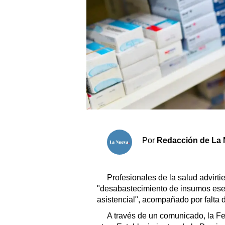
Sociedad y tiempo libre
El tiempo
Cartón Lleno
Fúnebres
Clasificados
Horóscopo
Por
Redacción de La 
Suplementos
Servicios
Profesionales de la salud advirt
"desabastecimiento de insumos ese
asistencial", acompañado por falta 
A través de un comunicado, la Fe