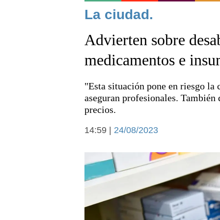
Noticias
La ciudad.
Advierten sobre desa
medicamentos e insu
"Esta situación pone en riesgo la 
Deportes
aseguran profesionales. También 
precios.
14:59 |
24/08/2023
Arte y cultura
Economía y campo