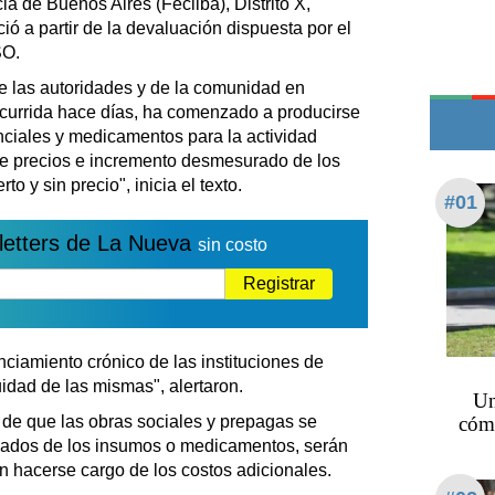
ia de Buenos Aires (Fecliba), Distrito X,
Edictos
ió a partir de la devaluación dispuesta por el
Teléfonos de urgencia
SO.
e las autoridades y de la comunidad en
currida hace días, ha comenzado a producirse
ciales y medicamentos para la actividad
de precios e incremento desmesurado de los
o y sin precio", inicia el texto.
#01
letters de La Nueva
sin costo
Registrar
nciamiento crónico de las instituciones de
uidad de las mismas", alertaron.
Un
 de que las obras sociales y prepagas se
cómo
lizados de los insumos o medicamentos, serán
 hacerse cargo de los costos adicionales.