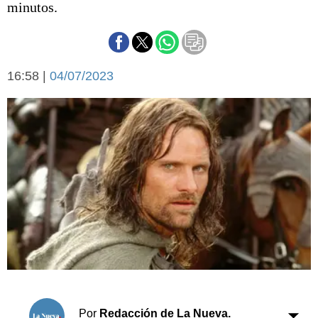
minutos.
Básquetbol
Fútbol
Federal A
Aplausos
Arte y cultura
16:58 |
04/07/2023
Cines
Economía y finanzas
Economía y campo
Con el campo
Espacio empresas
Sociedad
Sociedad y tiempo
libre
Tecnología
Turismo
Salud
Es viral
El tiempo
Cartón Lleno
Fúnebres
Por
Redacción de La Nueva.