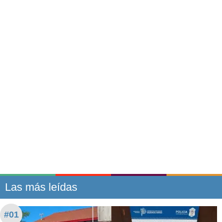
Las más leídas
#01