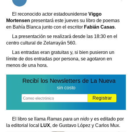
Clasificados
Horóscopo
El reconocido actor estadounidense
Viggo
Suplementos
Mortensen
presentará este jueves su libro de poemas
en Bahía Blanca junto con el escritor
Fabián Casas
.
Farmacias
Servicios
Transportes
La presentación se realizará desde las 18:30 en el
centro cultural de Zelarrayán 560.
Loterías
Datos Útiles
Las entradas eran gratuitas y, si bien pusieron un
límite de dos entradas por persona, se agotaron en
Fúnebres
menos de una hora.
Edictos
Teléfonos de urgencia
Recibí los Newsletters de La Nueva
sin costo
Registrar
El libro se llama
Ramas para un nido
y es editado por
la editorial local
LUX
, de Gustavo López y Carlos Mux.