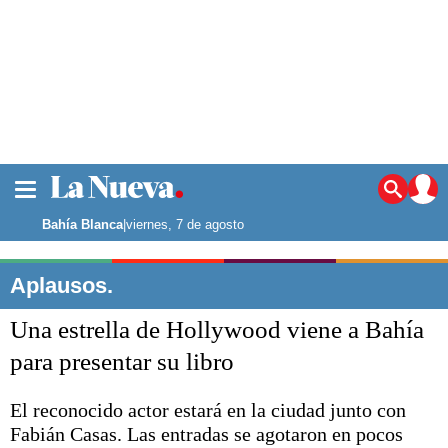
La ciudad
Noticias
Bahía Blanca
|
viernes, 7 de agosto
Punta Alta
La región
Aplausos.
El país
Una estrella de Hollywood viene a Bahía
El mundo
Seguridad
para presentar su libro
Opinión
Escenario Olímpico
El reconocido actor estará en la ciudad junto con
Deportes
Fabián Casas. Las entradas se agotaron en pocos
Liga del Sur