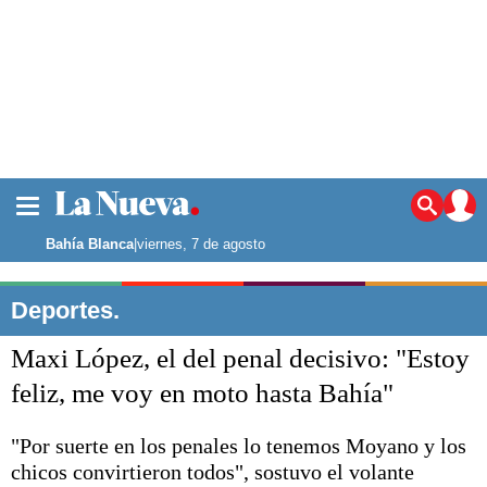
La ciudad
Noticias
Bahía Blanca
|
viernes, 7 de agosto
Punta Alta
La región
Deportes.
El país
Maxi López, el del penal decisivo: "Estoy
El mundo
Seguridad
feliz, me voy en moto hasta Bahía"
Opinión
Escenario Olímpico
"Por suerte en los penales lo tenemos Moyano y los
Deportes
chicos convirtieron todos", sostuvo el volante
Liga del Sur