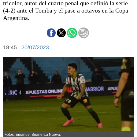
tricolor, autor del cuarto penal que definió la serie
Básquetbol
(4-2) ante el Tomba y el pase a octavos en la Copa
Fútbol
Argentina.
Federal A
Aplausos
Arte y cultura
Cines
Economía y finanzas
18:45 |
Economía y campo
20/07/2023
Con el campo
Espacio empresas
Sociedad
Sociedad y tiempo
libre
Tecnología
Turismo
Salud
Es viral
El tiempo
Cartón Lleno
Fúnebres
Fotos: Emanuel Briane-La Nueva.