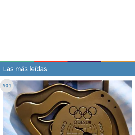
Las más leídas
#01