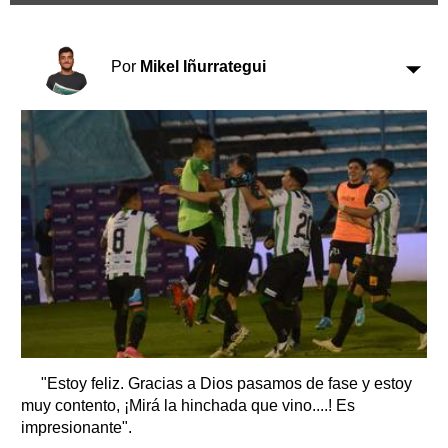
Clasificados
Horóscopo
Por
Mikel Iñurrategui
Suplementos
Farmacias
Servicios
Transportes
Loterías
Datos Útiles
Fúnebres
Edictos
Teléfonos de urgencia
"Estoy feliz. Gracias a Dios pasamos de fase y estoy
muy contento, ¡Mirá la hinchada que vino....! Es
impresionante".