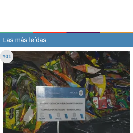
Las más leídas
#01