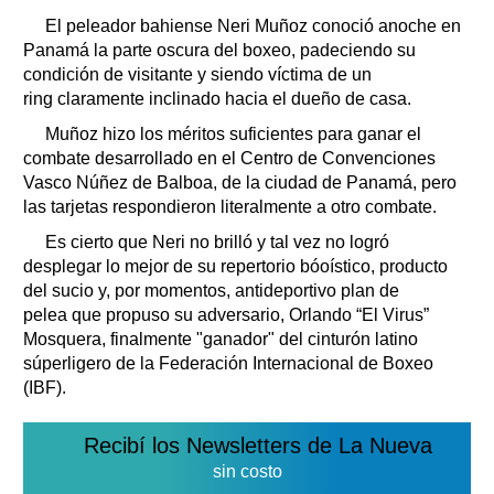
Clasificados
El peleador bahiense Neri Muñoz conoció anoche en
Horóscopo
Panamá la parte oscura del boxeo, padeciendo su
Suplementos
condición de visitante y siendo víctima de un
ring claramente inclinado hacia el dueño de casa.
Farmacias
Servicios
Muñoz hizo los méritos suficientes para ganar el
Transportes
combate desarrollado en el Centro de Convenciones
Loterías
Vasco Núñez de Balboa, de la ciudad de Panamá, pero
Datos Útiles
las tarjetas respondieron literalmente a otro combate.
Fúnebres
Es cierto que Neri no brilló y tal vez no logró
Edictos
desplegar lo mejor de su repertorio bóoístico, producto
Teléfonos de urgencia
del sucio y, por momentos, antideportivo plan de
pelea que propuso su adversario, Orlando “El Virus”
Mosquera, finalmente "ganador" del cinturón latino
súperligero de la Federación Internacional de Boxeo
(IBF).
Recibí los Newsletters de La Nueva
sin costo