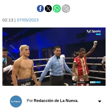
Básquetbol
Fútbol
Federal A
02:13 |
07/05/2023
Aplausos
Arte y cultura
Cines
Economía y finanzas
Economía y campo
Con el campo
Espacio empresas
Sociedad
Sociedad y tiempo
libre
Tecnología
Turismo
Salud
Es viral
El tiempo
Cartón Lleno
Por
Redacción de La Nueva.
Fúnebres