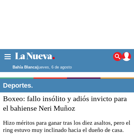
La ciudad
Noticias
Bahía Blanca
|
jueves, 6 de agosto
Punta Alta
La región
Deportes.
El país
Boxeo: fallo insólito y adiós invicto para
El mundo
Seguridad
el bahiense Neri Muñoz
Opinión
Escenario Olímpico
Hizo méritos para ganar tras los diez asaltos, pero el
Deportes
ring estuvo muy inclinado hacia el dueño de casa.
Liga del Sur