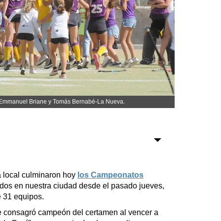
Sociedad
Tecnología
Turismo
Salud
Es viral
tos: Emmanuel Briane y Tomás Bernabé-La Nueva.
Farmacias
Transportes
a local culminaron hoy
los Campeonatos
dos en nuestra ciudad desde el pasado jueves,
Loterías
e 31 equipos.
Datos Útiles
 consagró campeón del certamen al vencer a
Fúnebres