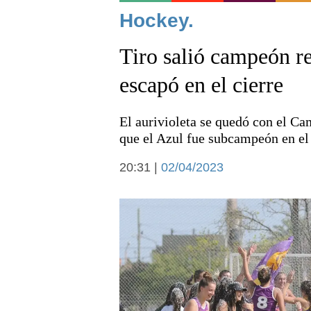
Noticias
Hockey.
Tiro salió campeón re
escapó en el cierre
El aurivioleta se quedó con el C
Deportes
que el Azul fue subcampeón en el
20:31 |
02/04/2023
Arte y cultura
Economía y campo