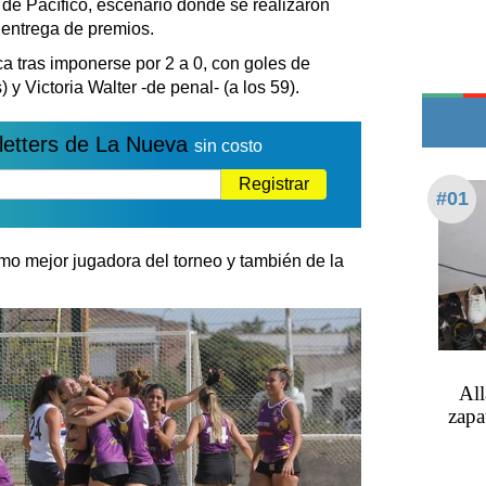
de Pacífico, escenario donde se realizaron
Edictos
a entrega de premios.
Teléfonos de urgencia
ica tras imponerse por 2 a 0, con goles de
 y Victoria Walter -de penal- (a los 59).
letters de La Nueva
sin costo
Registrar
#01
omo mejor jugadora del torneo y también de la
All
zapa