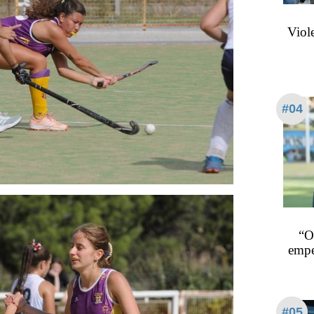
Viol
#04
“O
empe
#05