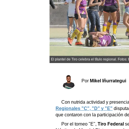
Sociedad y tiempo libre
El tiempo
Cartón Lleno
Fúnebres
El plantel de Tiro celebra el título regional. Fo
Clasificados
Horóscopo
Por
Mikel Iñurrategui
Suplementos
Servicios
Con nutrida actividad y presenci
Regionales "C", "D" y "E"
disputa
que contaron con la participación d
Por el torneo "E",
Tiro Federal
se