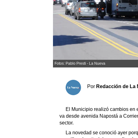
Sociedad y tiempo libre
El tiempo
Cartón Lleno
Fúnebres
Fotos: Pablo Presti - La Nueva
Clasificados
Horóscopo
Por
Redacción de La 
Suplementos
Servicios
El Municipio realizó cambios en e
va desde avenida Napostá a Corrient
sector.
La novedad se conoció ayer porqu