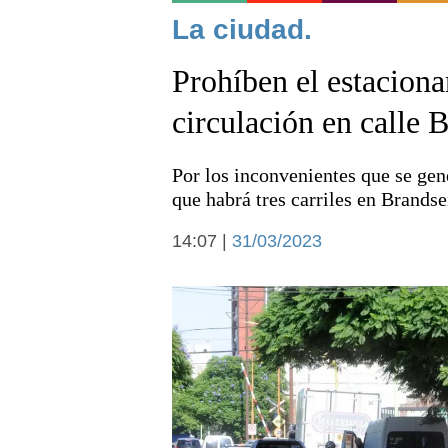
Noticias
La ciudad.
Prohíben el estacion
circulación en calle 
Por los inconvenientes que se gen
Deportes
que habrá tres carriles en Brandse
14:07 |
31/03/2023
Arte y cultura
Economía y campo