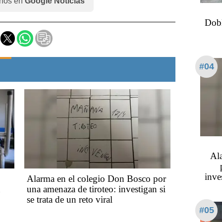
nos en
Google Noticias
Dobl
#04
Al
inves
Alarma en el colegio Don Bosco por
una amenaza de tiroteo: investigan si
se trata de un reto viral
#05