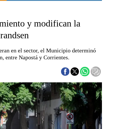
Punta Alta
La región
amiento y modifican la
El país
El mundo
Brandsen
Seguridad
Opinión
eran en el sector, el Municipio determinó
Escenario Olímpico
n, entre Napostá y Corrientes.
Liga del Sur
Básquetbol
Fútbol
Federal A
Aplausos
Cines
Economía y finanzas
Con el campo
Espacio empresas