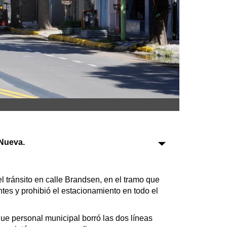
Sociedad
Tecnología
Turismo
Salud
Es viral
Nueva.
Farmacias
Transportes
l tránsito en calle Brandsen, en el tramo que
es y prohibió el estacionamiento en todo el
Loterías
Datos Útiles
e personal municipal borró las dos líneas
Fúnebres