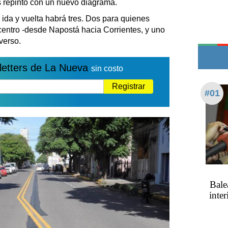
as repintó con un nuevo diagrama.
Edictos
 ida y vuelta habrá tres. Dos para quienes
Teléfonos de urgencia
 centro -desde Napostá hacia Corrientes, y uno
verso.
letters de La Nueva
sin costo
Registrar
#01
Bale
inte