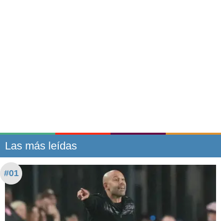
Las más leídas
#01