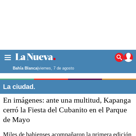
La ciudad
Noticias
Bahía Blanca
|
viernes, 7 de agosto
Punta Alta
La región
La ciudad.
El país
En imágenes: ante una multitud, Kapanga
El mundo
Seguridad
cerró la Fiesta del Cubanito en el Parque
Opinión
de Mayo
Escenario Olímpico
Deportes
Liga del Sur
Miles de bahienses acompañaron la primera edición