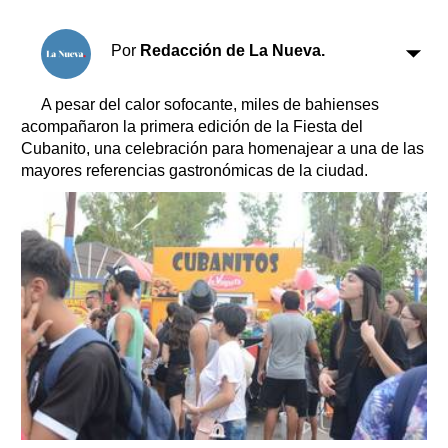
Clasificados
Horóscopo
Por
Redacción de La Nueva.
Suplementos
Farmacias
Servicios
A pesar del calor sofocante, miles de bahienses
Transportes
acompañaron la primera edición de la Fiesta del
Cubanito, una celebración para homenajear a una de las
Loterías
mayores referencias gastronómicas de la ciudad.
Datos Útiles
Fúnebres
Edictos
Teléfonos de urgencia