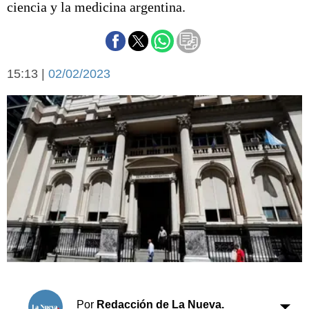
ciencia y la medicina argentina.
Básquetbol
Fútbol
Federal A
Aplausos
Arte y cultura
15:13 |
02/02/2023
Cines
Economía y finanzas
Economía y campo
Con el campo
Espacio empresas
Sociedad
Sociedad y tiempo
libre
Tecnología
Turismo
Salud
Es viral
El tiempo
Cartón Lleno
Fúnebres
Por
Redacción de La Nueva.