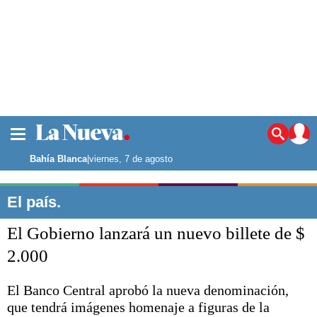
La ciudad
Noticias
Bahía Blanca
|
viernes, 7 de agosto
Punta Alta
La región
El país.
El país
El Gobierno lanzará un nuevo billete de $
El mundo
Seguridad
2.000
Opinión
Escenario Olímpico
El Banco Central aprobó la nueva denominación,
Deportes
que tendrá imágenes homenaje a figuras de la
Liga del Sur