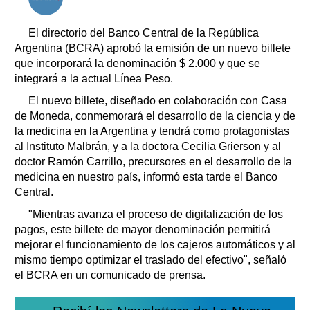
Clasificados
Horóscopo
El directorio del Banco Central de la República
Suplementos
Argentina (BCRA) aprobó la emisión de un nuevo billete
que incorporará la denominación $ 2.000 y que se
Farmacias
Servicios
integrará a la actual Línea Peso.
Transportes
El nuevo billete, diseñado en colaboración con Casa
Loterías
de Moneda, conmemorará el desarrollo de la ciencia y de
Datos Útiles
la medicina en la Argentina y tendrá como protagonistas
Fúnebres
al Instituto Malbrán, y a la doctora Cecilia Grierson y al
Edictos
doctor Ramón Carrillo, precursores en el desarrollo de la
medicina en nuestro país, informó esta tarde el Banco
Teléfonos de urgencia
Central.
"Mientras avanza el proceso de digitalización de los
pagos, este billete de mayor denominación permitirá
mejorar el funcionamiento de los cajeros automáticos y al
mismo tiempo optimizar el traslado del efectivo", señaló
el BCRA en un comunicado de prensa.