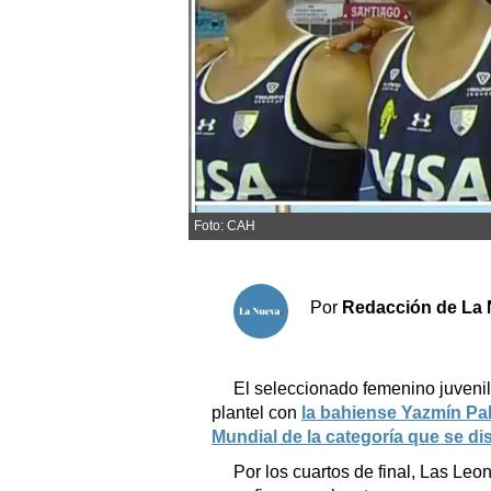
Sociedad y tiempo libre
El tiempo
Cartón Lleno
Fúnebres
Foto: CAH
Clasificados
Horóscopo
Por
Redacción de La 
Suplementos
Servicios
El seleccionado femenino juveni
plantel con
la bahiense Yazmín Pall
Mundial de la categoría que se di
Por los cuartos de final, Las Leon