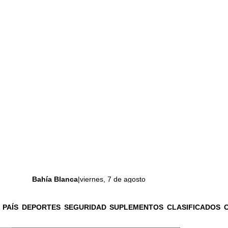
Bahía Blanca
|
viernes, 7 de agosto
 PAÍS
DEPORTES
SEGURIDAD
SUPLEMENTOS
CLASIFICADOS
La ciudad