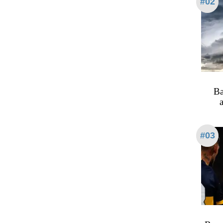
#02
Ba
a
#03