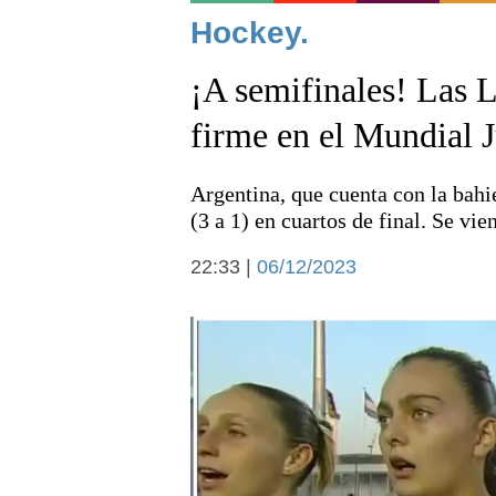
Noticias
Hockey.
¡A semifinales! Las L
firme en el Mundial 
Argentina, que cuenta con la bahi
Deportes
(3 a 1) en cuartos de final. Se vie
22:33 |
06/12/2023
Arte y cultura
Economía y campo