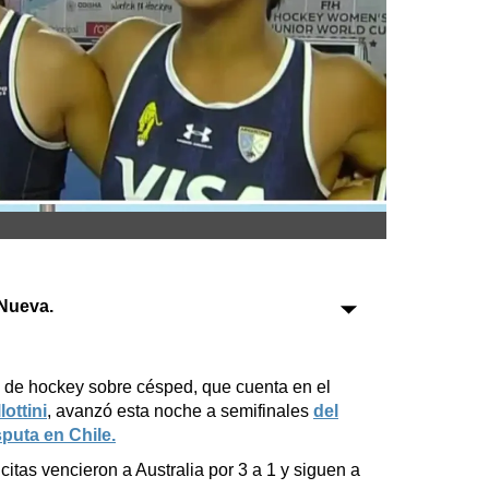
Sociedad
Tecnología
Turismo
Salud
Es viral
Nueva.
Farmacias
Transportes
l de hockey sobre césped, que cuenta en el
ottini
, avanzó esta noche a semifinales
del
Loterías
sputa en Chile.
Datos Útiles
citas vencieron a Australia por 3 a 1 y siguen a
Fúnebres