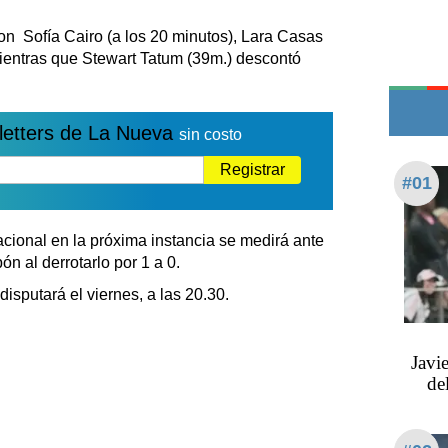
Edictos
ron Sofía Cairo (a los 20 minutos), Lara Casas
Teléfonos de urgencia
Mientras que Stewart Tatum (39m.) descontó
letters de La Nueva
sin costo
Registrar
#01
cional en la próxima instancia se medirá ante
ón al derrotarlo por 1 a 0.
disputará el viernes, a las 20.30.
Javi
de