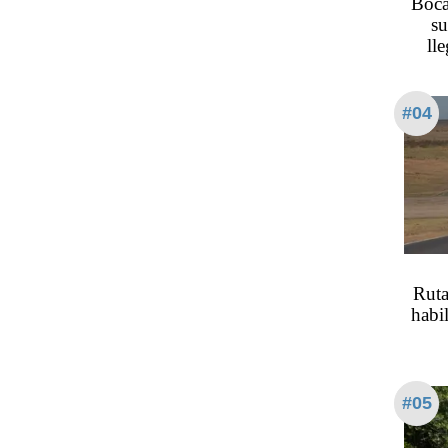
Boca
su
ll
#04
Ruta
habil
#05